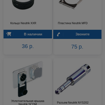
Кольцо Neutrik XXR
Пластина Neutrik MFD
В наличии
Звоните
36 р.
75 р.
Уплотнительная крышка
Разъем Neutrik NYS202
Neutrik SCDM