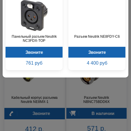
Neutrik NE8MX
Neutrik NE8MX-B
В наличии
В наличии
396 р.
410 р.
Панельный разъем Neutrik
Разъем Neutrik NE8FDY-C6
NC3FDX-TOP
Звоните
Звоните
761 руб
4 400 руб
Кабельный корпус разъема
Разъем Neutrik
Neutrik NE8MX-1
NBNC75BDD6X
Звоните
В наличии
571 р.
412 р.