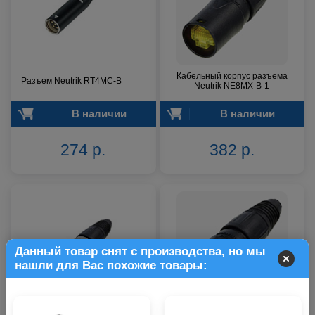
Кабельный корпус разъема
Разъем Neutrik RT4MC-B
Neutrik NE8MX-B-1
В наличии
В наличии
274 р.
382 р.
Данный товар снят с производства, но мы
нашли для Вас похожие товары:
Кабельный корпус разъема
Кабельный корпус разъема