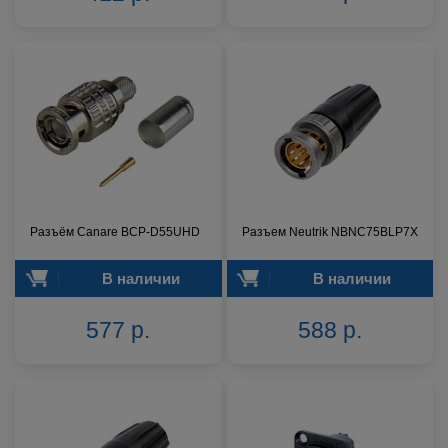
Разъём Canare BCP-D55UHD
Разъем Neutrik NBNC75BLP7X
В наличии
В наличии
577 р.
588 р.