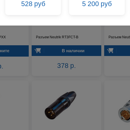
528 руб
5 200 руб
MPXX
Разъем Neutrik RT3FCT-B
Разъем Neut
ните
В наличии
378 р.
р.