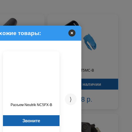
охожие товары:
rik RT3FC-B-W
Разъем Neutrik RT5MC-B
В наличии
В наличии
298 р.
308 р.
⟩
Разъем Neutrik NC5FX-B
Разъем Neutrik
NBNC75BYY11
Звоните
Звоните