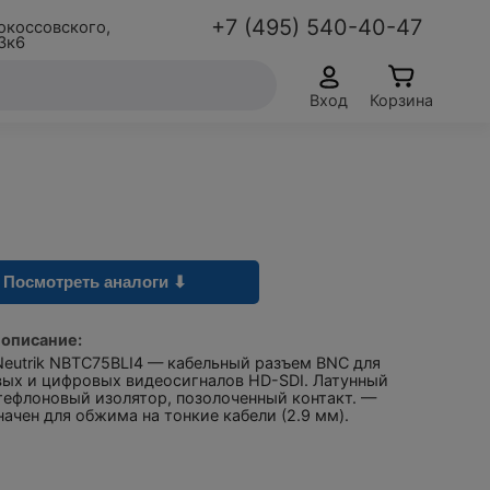
+7 (495) 540-40-47
окоссовского,
3к6
Вход
Корзина
Посмотреть аналоги ⬇
 описание:
Neutrik NBTC75BLI4 — кабельный разъем BNC для
вых и цифровых видеосигналов HD-SDI. Латунный
тефлоновый изолятор, позолоченный контакт. —
ачен для обжима на тонкие кабели (2.9 мм).