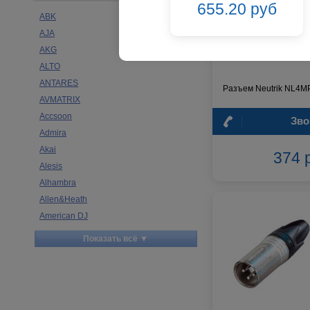
1 400 руб
655.20 руб
ABK
AJA
AKG
ALTO
ANTARES
Разъем Neutrik NL4
AVMATRIX
Accsoon
Зво
Admira
Akai
374 
Alesis
Alhambra
Allen&Heath
American DJ
Ampeg
Показать всё ▼
Apart
Apogee
Artesia
Arturia