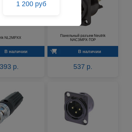
1 200 руб
353 руб
Панельный разъем Neutrik
rik NL2MPXX
NAC3MPX-TOP
В наличии
В наличии
393 р.
537 р.