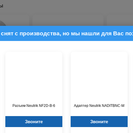
ры
снят с производства, но мы нашли для Вас п
31LL
Разъем Neutrik NYS372P-BG
Разъем Neut
личии
В наличии
р.
163 р.
Разъем Neutrik NF2D-B-6
Адаптер Neutrik NADITBNC-M
Звоните
Звоните