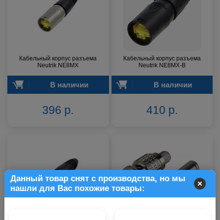
Кабельный корпус разъема
Кабельный корпус разъема
Neutrik NE8MX
Neutrik NE8MX-B
В наличии
В наличии
396 р.
410 р.
Данный товар снят с производства, но мы
нашли для Вас похожие товары: