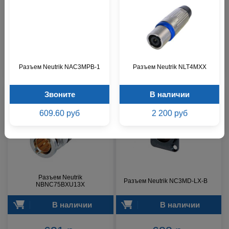
Кабельный корпус разъема
Разъём Canare BCP-D55UHD
Neutrik NE8MX-1
Звоните
В наличии
577 р.
412 р.
Разъем Neutrik NAC3MPB-1
Разъем Neutrik NLT4MXX
Звоните
В наличии
609.60 руб
2 200 руб
Разъем Neutrik
Разъем Neutrik NC3MD-LX-B
NBNC75BXU13X
В наличии
В наличии