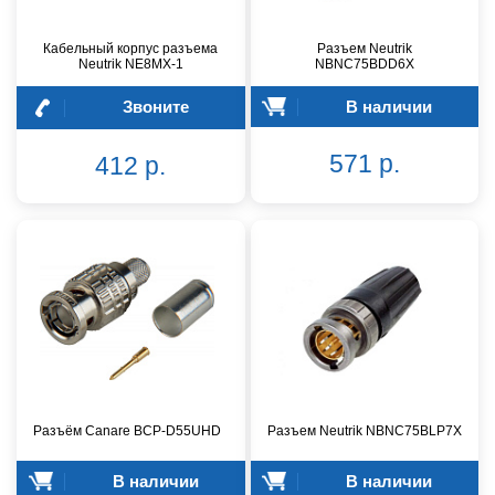
Кабельный корпус разъема
Разъем Neutrik
Neutrik NE8MX-1
NBNC75BDD6X
Звоните
В наличии
571 р.
412 р.
Разъём Canare BCP-D55UHD
Разъем Neutrik NBNC75BLP7X
В наличии
В наличии