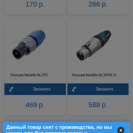
170 р.
286 р.
Разъем Neutrik NL2FC
Разъем Neutrik NC3FXX-D
Звоните
Звоните
469 р.
588 р.
Данный товар снят с производства, но мы