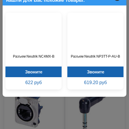
нашли для Вас похожие товары:
Разъем Neutrik NC3MX
Разъем Neutrik NJ3FP6P-BAG
Звоните
В наличии
Разъем Neutrik NC4MX-B
Разъем Neutrik NP3TT-P-AU-B
676 р.
657 р.
Звоните
Звоните
622 руб
619.20 руб