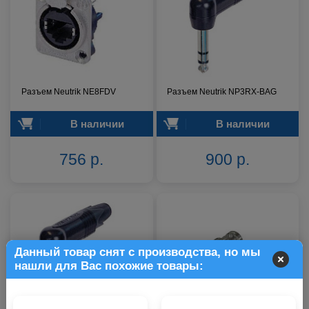
Разъем Neutrik NE8FDV
Разъем Neutrik NP3RX-BAG
В наличии
В наличии
756 р.
900 р.
Данный товар снят с производства, но мы
нашли для Вас похожие товары: