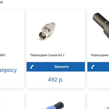
ры
-BNC
Переходник Canare BJ-J
Переходник
Звоните
апросу
492 р.