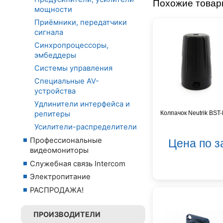
Похожие това
мощности
Приёмники, передатчики
сигнала
Синхропроцессоры,
эмбеддеры
Системы управления
Специальные AV-
устройства
Удлинители интерфейса и
Колпачок Neutrik BST
репитеры
Усилители-распределители
Профессиональные
Цена по з
видеомониторы
Служебная связь Intercom
Электропитание
РАСПРОДАЖА!
ПРОИЗВОДИТЕЛИ