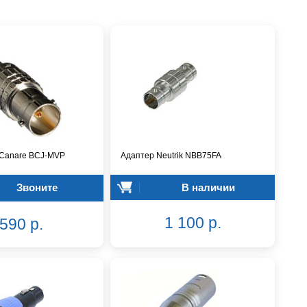
 Canare BCJ-MVP
Адаптер Neutrik NBB75FA
Звоните
В наличии
1 100 р.
590 р.