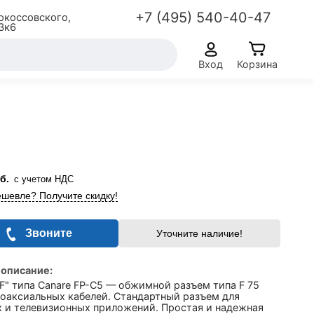
+7 (495) 540-40-47
окоссовского,
3к6
Вход
Корзина
б.
с учетом НДС
шевле? Получите скидку!
Звоните
Уточните наличие!
 описание:
F" типа Canare FP-C5 — обжимной разъем типа F 75
коаксиальных кабелей. Стандартный разъем для
х и телевизионных приложений. Простая и надежная