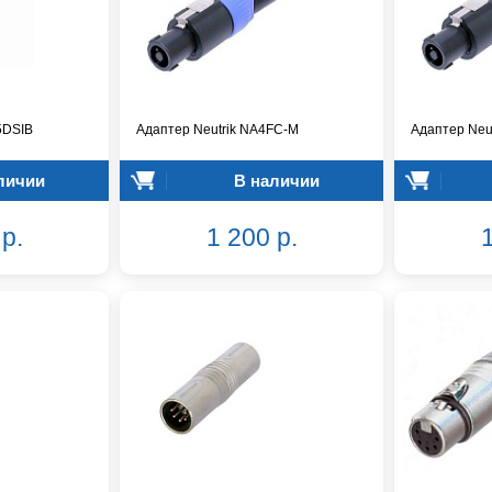
5DSIB
Адаптер Neutrik NA4FC-M
Адаптер Neu
личии
В наличии
р.
1 200 р.
1