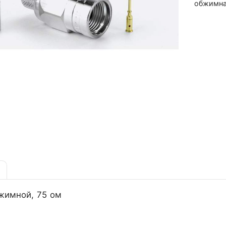
обжимна
бжимной, 75 ом