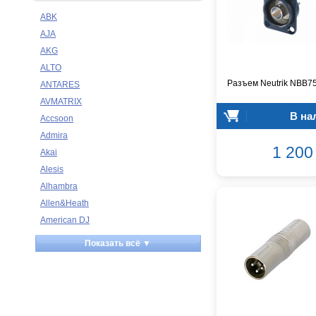
ABK
AJA
AKG
ALTO
Разъем Neutrik NBB7
ANTARES
AVMATRIX
В на
Accsoon
Admira
1 200 
Akai
Alesis
Alhambra
Allen&Heath
American DJ
Ampeg
Показать всё ▼
Apart
Apogee
Artesia
Arturia