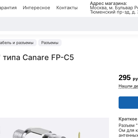
Адрес магазина:
арантия
Интересное
Контакты
Москва, м. Бульвар Р
Тюменский пр-зд, д. 
абель и разъемы
Разъемы
 типа Canare FP-C5
295
ру
Нашли де
Краткое
Разъем "
Ом для 
антенны