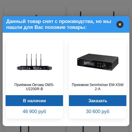
Данный товар снят с производства, но мы
нашли для Вас похожие товары:
Приёмник KLARK TEKNIK DW
Приемник INVOTONE UR5D
20BR
В наличии
Звоните
Приёмник Октава OWS-
Приемник Sennheiser EM-XSW
1 900 р.
U2200R-B
2-A
8 400 р.
В наличии
Заказать
46 900 руб
30 600 руб