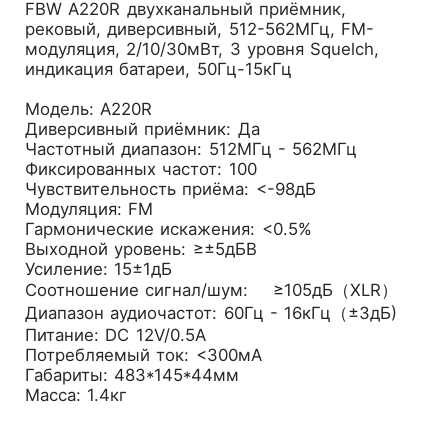
FBW A220R двухканальный приёмник,
рековый, диверсивный, 512-562МГц, FM-
модуляция, 2/10/30мВт, 3 уровня Squelch,
индикация батареи, 50Гц-15кГц
Модель: A220R
Диверсивный приёмник: Да
Частотный диапазон: 512МГц - 562МГц
Фиксированных частот: 100
Чувствительность приёма: <-98дБ
Модуляция: FM
Гармонические искажения: <0.5%
Выходной уровень: ≥±5дБВ
Усиление: 15±1дБ
Соотношение сигнал/шум: ≥105дБ（XLR）
Диапазон аудиочастот: 60Гц - 16кГц（±3дБ)
Питание: DC 12V/0.5A
Потребляемый ток: <300мА
Габариты: 483*145*44мм
Масса: 1.4кг