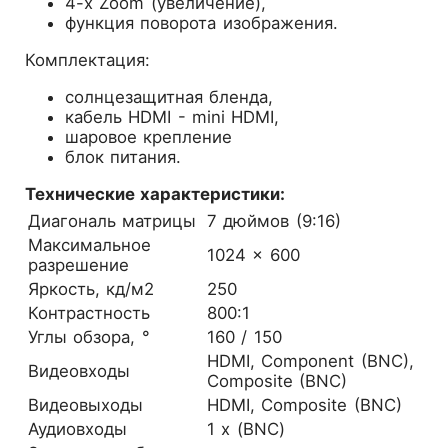
4-x Zoom (увеличение),
функция поворота изображения.
Комплектация:
солнцезащитная бленда,
кабель HDMI - mini HDMI,
шаровое крепление
блок питания.
Технические характеристики:
Диагональ матрицы
7 дюймов (9:16)
Максимальное
1024 x 600
разрешение
Яркость, кд/м2
250
Контрастность
800:1
Углы обзора, °
160 / 150
HDMI, Component (BNC),
Видеовходы
Composite (BNC)
Видеовыходы
HDMI, Composite (BNC)
Аудиовходы
1 х (BNC)