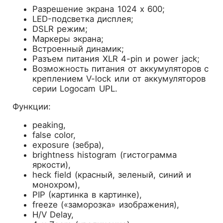
Разрешение экрана 1024 х 600;
LED-подсветка дисплея;
DSLR режим;
Маркеры экрана;
Встроенный динамик;
Разъем питания XLR 4-pin и power jack;
Возможность питания от аккумуляторов с
креплением V-lock или от аккумуляторов
серии Logocam UPL.
Функции:
peaking,
false color,
exposure (зебра),
brightness histogram (гистограмма
яркости),
heck field (красный, зеленый, синий и
монохром),
PIP (картинка в картинке),
freeze («заморозка» изображения),
H/V Delay,