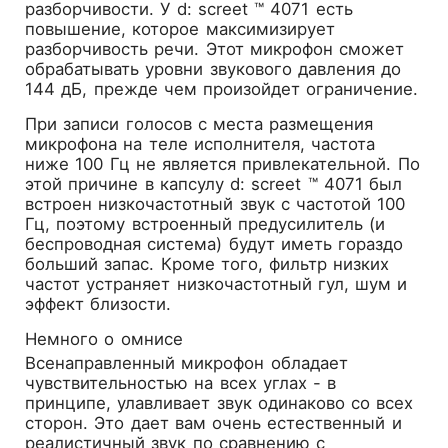
разборчивости. У d: screet ™ 4071 есть
повышение, которое максимизирует
разборчивость речи. Этот микрофон сможет
обрабатывать уровни звукового давления до
144 дБ, прежде чем произойдет ограничение.
При записи голосов с места размещения
микрофона на теле исполнителя, частота
ниже 100 Гц не является привлекательной. По
этой причине в капсулу d: screet ™ 4071 был
встроен низкочастотный звук с частотой 100
Гц, поэтому встроенный предусилитель (и
беспроводная система) будут иметь гораздо
больший запас. Кроме того, фильтр низких
частот устраняет низкочастотный гул, шум и
эффект близости.
Немного о омнисе
Всенаправленный микрофон обладает
чувствительностью на всех углах - в
принципе, улавливает звук одинаково со всех
сторон. Это дает вам очень естественный и
реалистичный звук по сравнению с