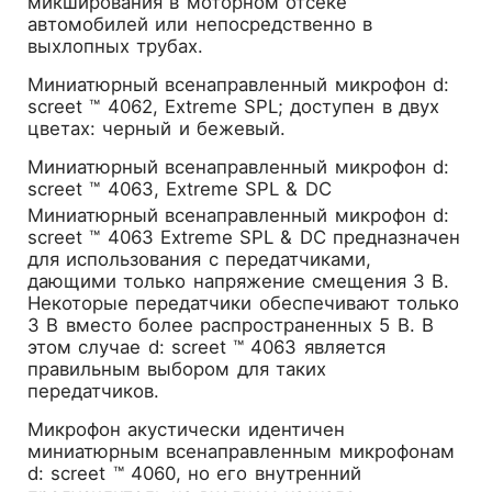
микширования в моторном отсеке
автомобилей или непосредственно в
выхлопных трубах.
Миниатюрный всенаправленный микрофон d:
screet ™ 4062, Extreme SPL; доступен в двух
цветах: черный и бежевый.
Миниатюрный всенаправленный микрофон d:
screet ™ 4063, Extreme SPL & DC
Миниатюрный всенаправленный микрофон d:
screet ™ 4063 Extreme SPL & DC предназначен
для использования с передатчиками,
дающими только напряжение смещения 3 В.
Некоторые передатчики обеспечивают только
3 В вместо более распространенных 5 В. В
этом случае d: screet ™ 4063 является
правильным выбором для таких
передатчиков.
Микрофон акустически идентичен
миниатюрным всенаправленным микрофонам
d: screet ™ 4060, но его внутренний