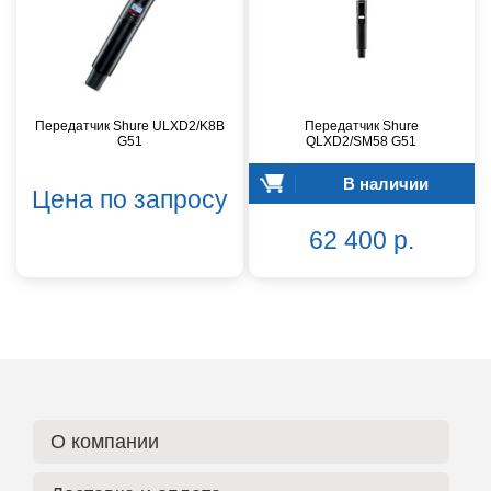
Передатчик Shure ULXD2/K8B
Передатчик Shure
G51
QLXD2/SM58 G51
В наличии
Цена по запросу
62 400 р.
О компании