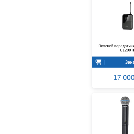
CROWN
CVGaudio
Canare
Casio
Cordial
Cort
Covenant
Поясной передатчик
U1200T
Crafter
D'Angelico
Зак
DAS Audio
DBX
17 000
DPA
DSPPA
Datavideo
Ddrum
Dean Guitars
Decimator
Dedolight
Digitech