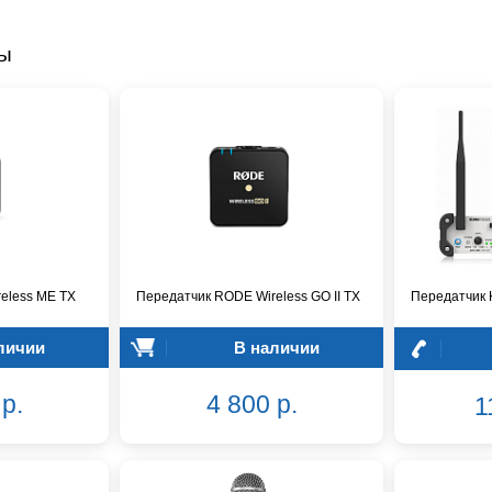
ры
eless ME TX
Передатчик RODE Wireless GO II TX
Передатчик
личии
В наличии
р.
4 800 р.
1