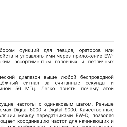
абором функций для певцов, ораторов или
ойств и управлять ими через приложение EW-
оким ассортиментом головных и петличных
мический диапазон выше любой беспроводной
адёжный сигнал за считанные секунды и
риной 56 МГц. Легко понять, почему этой
 несущие частоты с одинаковым шагом. Раньше
ах Digital 6000 и Digital 9000. Качественные
уляции между передатчиками EW-D, позволяя
прощает координацию частот для начинающих и
яет масштабировать систему до впечатляюще