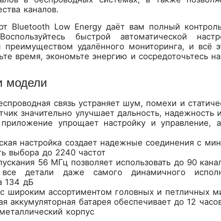
ства каналов.
т Bluetooth Low Energy даёт вам полный контрол
 Воспользуйтесь быстрой автоматической нас
 преимуществом удалённого мониторинга, и всё эт
ьте время, экономьте энергию и сосредоточьтесь на
и модели
еспроводная связь устраняет шум, помехи и статиче
тчик значительно улучшает дальность, надежность 
приложение упрощает настройку и управление, 
ская настройка создает надежные соединения с мин
ь выбора до 2240 частот
пускания 56 МГц позволяет использовать до 90 кана
 все детали даже самого динамичного исполн
а 134 дБ
с широким ассортиментом головных и петличных ми
я аккумуляторная батарея обеспечивает до 12 часов
металлический корпус