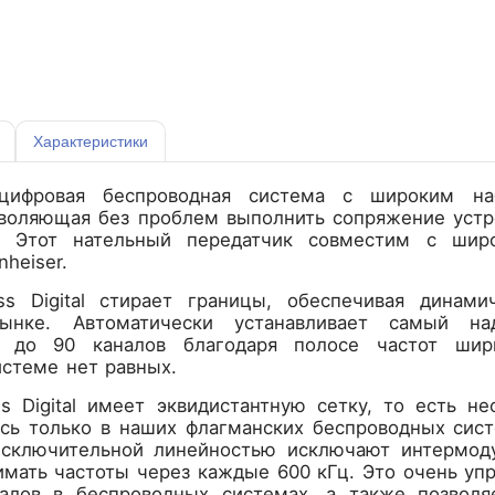
Характеристики
 цифровая беспроводная система с широким н
зволяющая без проблем выполнить сопряжение устр
t. Этот нательный передатчик совместим с шир
heiser.
less Digital стирает границы, обеспечивая дина
ынке. Автоматически устанавливает самый н
я до 90 каналов благодаря полосе частот ши
истеме нет равных.
less Digital имеет эквидистантную сетку, то есть
сь только в наших флагманских беспроводных систем
сключительной линейностью исключают интермод
имать частоты через каждые 600 кГц. Это очень у
алов в беспроводных системах, а также позвол