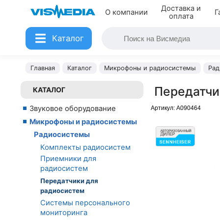
Доставка и
О компании
Г
оплата
Каталог
Главная
Каталог
Микрофоны и радиосистемы
Рад
Передатчи
КАТАЛОГ
Звуковое оборудование
Артикул:
A090464
Микрофоны и радиосистемы
Радиосистемы
Комплекты радиосистем
Приемники для
радиосистем
Передатчики для
радиосистем
Системы персонального
мониторинга