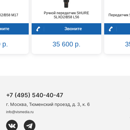
Ручной передатчик SHURE
X2/B58 M17
Передатчик 
SLXD2/B58 L56
ните
Звоните
 р.
35 600 р.
3
+7 (495) 540-40-47
г. Москва, Тюменский проезд, д. 3, к. 6
info@vismedia.ru