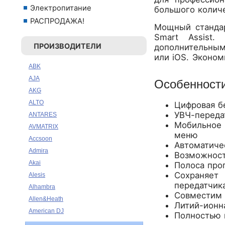
Электропитание
большого количе
РАСПРОДАЖА!
Мощный стандар
Smart Assist.
ПРОИЗВОДИТЕЛИ
дополнительным
или iOS. Эконом
ABK
AJA
Особенност
AKG
ALTO
Цифровая б
УВЧ-переда
ANTARES
Мобильное 
AVMATRIX
меню
Accsoon
Автоматиче
Admira
Возможност
Akai
Полоса про
Сохраняет
Alesis
передатчик
Alhambra
Совместим 
Allen&Heath
Литий-ионна
American DJ
Полностью 
Ampeg