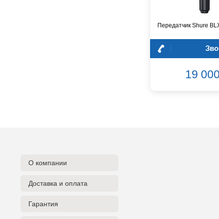
Dunlop
Dynacord
Передатчик Shure BL
Eartec
Elarcon
Зво
Electro Voice
Enya
19 000
Epiphone
FBT
FBW
Falcon Eyes
Fender
Flight
Focusrite
GATOR
О компании
Genelec
Gewa
Доставка и оплата
Gibson
Гарантия
Godin
Godox