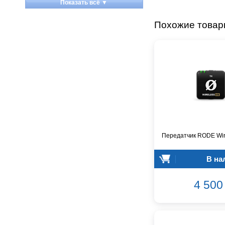
Показать всё ▼
Apart
Apogee
Похожие това
Artesia
Arturia
Aston Microphones
Atomos
Audac
Audio-Technica
Audiocenter
Barcelona
Behringer
Передатчик RODE Wir
Beisite
Belcat
В на
Beyerdynamic
Blackmagic Design
4 500 
Blackstar
Boss
CRCBOX