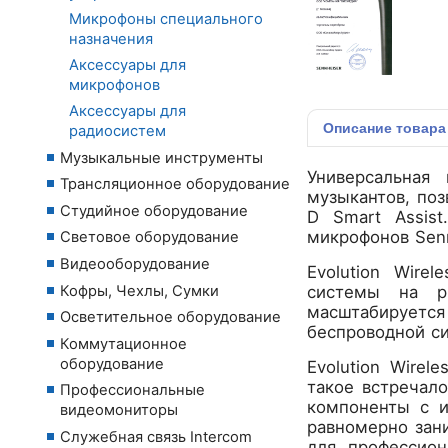
Микрофоны специального
назначения
Аксессуары для
микрофонов
Аксессуары для
Описание
товара
радиосистем
Музыкальные инструменты
Универсальная
Трансляционное оборудование
музыкантов, по
Студийное оборудование
D Smart Assis
микрофонов Senn
Световое оборудование
Видеооборудование
Evolution Wire
Кофры, Чехлы, Сумки
системы на р
масштабируетс
Осветительное оборудование
беспроводной с
Коммутационное
оборудование
Evolution Wire
такое встречало
Профессиональные
компоненты с и
видеомониторы
равномерно зан
Служебная связь Intercom
для профессион