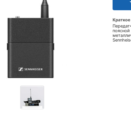
Краткое
Передатч
поясной 
металли
Sennheise