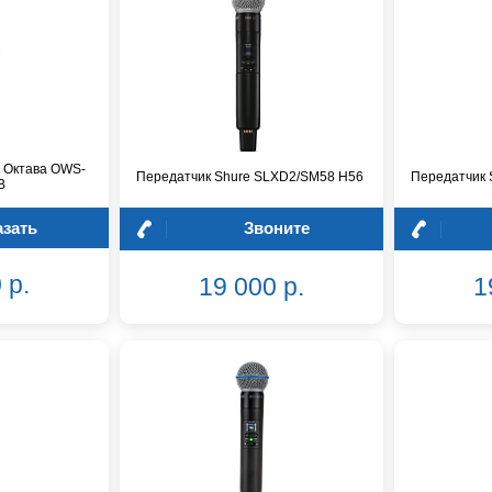
 Октава OWS-
Передатчик Shure SLXD2/SM58 H56
Передатчик 
B
азать
Звоните
 р.
19 000 р.
1