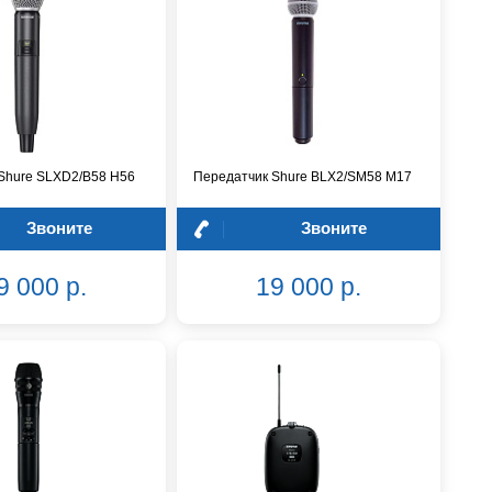
Shure SLXD2/B58 H56
Передатчик Shure BLX2/SM58 M17
Звоните
Звоните
9 000 р.
19 000 р.