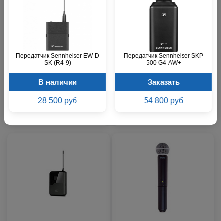
Передатчик Sennheiser EW-D
Передатчик Sennheiser SKP
Передатчик KLARK TEKNIK
Ручной передатчик Октава
SK (R4-9)
500 G4-AW+
DW 20T
OWS-U1200TH
В наличии
Заказать
Звоните
Заказать
28 500 руб
54 800 руб
15 400 р.
11 500 р.