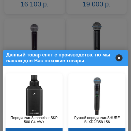
16 100 р.
19 000 р.
Данный товар снят с производства, но мы
нашли для Вас похожие товары:
Передатчик Shure BLX2/SM58
Передатчик Shure BLX2/B58
M17
M17
Звоните
Звоните
19 000 р.
19 000 р.
Передатчик Sennheiser SKP
Ручной передатчик SHURE
500 G4-AW+
SLXD2/B58 L56