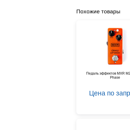
CVGaudio
Canare
Похожие товары
Casio
Cordial
Cort
Covenant
Crafter
D'Angelico
DAS Audio
DBX
DPA
Педаль эффектов MXR M
Phase
DSPPA
Datavideo
Цена по зап
Ddrum
Dean Guitars
Decimator
Dedolight
Digitech
Dunlop