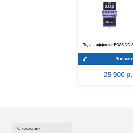
Dynacord
Eartec
Elarcon
Electro Voice
Enya
Epiphone
Педаль эффектов BOSS DC-
FBT
FBW
Звонит
Falcon Eyes
Fender
25 900 р.
Flight
Focusrite
GATOR
Genelec
Gewa
Gibson
Godin
Godox
О компании
GreenBean