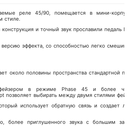
аемые реле 45/90, помещается в мини-корпусе,
м стиле.
я конструкция и точный звук прославили педаль MX
ю версию эффекта, со способностью легко смешиват
ает около половины пространства стандартной пед
м фейзером в режиме Phase 45 и более четк
pt позволяет выбирать между двумя стилями фейзер
торый использует обратную связь и создает легк
го, более приглушенного звука с большим запас