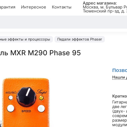
Адрес магазина:
арантия
Интересное
Контакты
Москва, м. Бульвар Р
Тюменский пр-зд, д. 
рные эффекты и процессоры
Педали эффектов Phaser
аль MXR M290 Phase 95
Позво
Нашли 
Кратко
Гитарн
две ле
(двух-
соврем
размер
модули