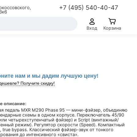
+7 (495) 540-40-47
окоссовского,
3к6
Вход
Корзина
ните нам и мы дадим лучшую цену!
дешевле? Получите скидку!
е описание:
ая педаль MXR M290 Phase 95 — мини-фэйзер, объединяющий
гендарные схемы в одном корпусе. Переключатель 45/90
 или четырехступенчатый фэйзер) и Script (винтажный/
енный режим). Регулятор скорости (Speed). Компактный
, true bypass. Классический фэйзер-звук от тонкого
рования до интенсивного «свиста».