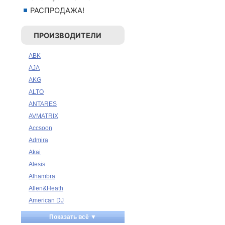
РАСПРОДАЖА!
ПРОИЗВОДИТЕЛИ
ABK
AJA
AKG
ALTO
ANTARES
AVMATRIX
Accsoon
Admira
Akai
Alesis
Alhambra
Allen&Heath
American DJ
Ampeg
Показать всё ▼
Apart