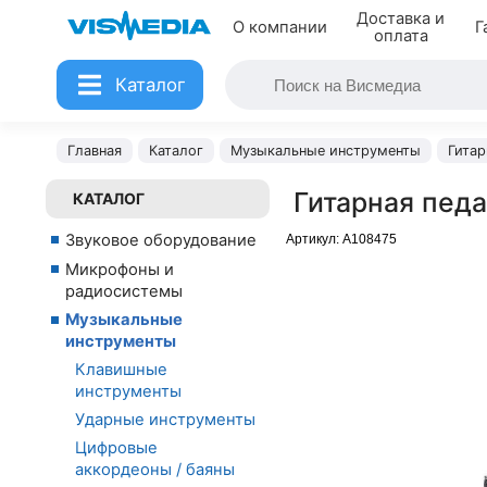
Доставка и
О компании
Г
оплата
Каталог
Главная
Каталог
Музыкальные инструменты
Гита
Гитарная пед
КАТАЛОГ
Звуковое оборудование
Артикул:
A108475
Микрофоны и
радиосистемы
Музыкальные
инструменты
Клавишные
инструменты
Ударные инструменты
Цифровые
аккордеоны / баяны