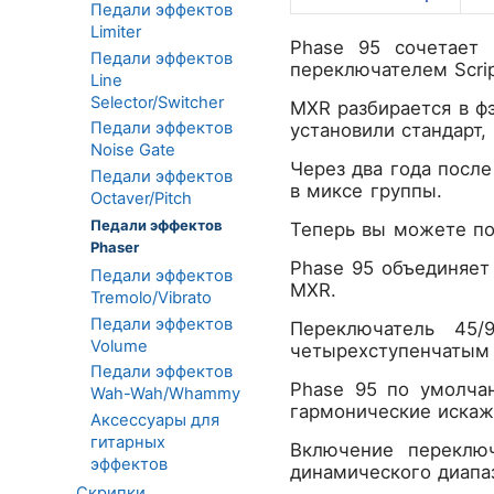
Педали эффектов
Limiter
Phase 95 сочетает
Педали эффектов
переключателем Scri
Line
Selector/Switcher
MXR разбирается в ф
Педали эффектов
установили стандарт,
Noise Gate
Через два года посл
Педали эффектов
в миксе группы.
Octaver/Pitch
Педали эффектов
Теперь вы можете по
Phaser
Phase 95 объединяет
Педали эффектов
MXR.
Tremolo/Vibrato
Педали эффектов
Переключатель 45
Volume
четырехступенчатым 
Педали эффектов
Phase 95 по умолчан
Wah-Wah/Whammy
гармонические искаж
Аксессуары для
гитарных
Включение переключ
эффектов
динамического диапа
Скрипки