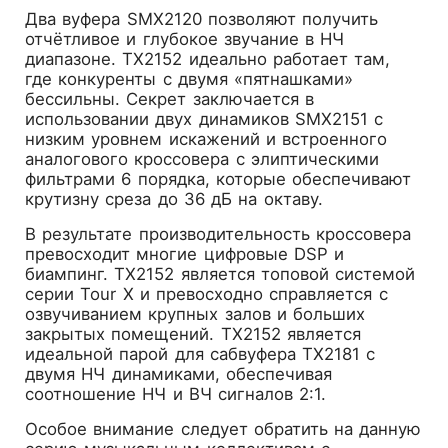
Два вуфера SMX2120 позволяют получить
отчётливое и глубокое звучание в НЧ
диапазоне. ТХ2152 идеально работает там,
где конкуренты с двумя «пятнашками»
бессильны. Секрет заключается в
использовании двух динамиков SMX2151 с
низким уровнем искажений и встроенного
аналогового кроссовера c элиптическими
фильтрами 6 порядка, которые обеспечивают
крутизну среза до 36 дБ на октаву.
В результате производительность кроссовера
превосходит многие цифровые DSP и
биампинг. ТХ2152 является топовой системой
серии Tour X и превосходно справляется с
озвучиванием крупных залов и больших
закрытых помещений. ТХ2152 является
идеальной парой для сабвуфера ТХ2181 с
двумя НЧ динамиками, обеспечивая
соотношение НЧ и ВЧ сигналов 2:1.
Особое внимание следует обратить на данную