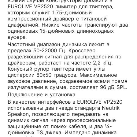
всякий случай конструкторы добавили в
EUROLIVE VP2520 лимитер для твиттера,
которым служит 1,75-дюймовый
компрессионный драйвер с титановой
диафрагмой. Низкие частоты транслируют два
одинаковых 15-дюймовых длинноходных
вуфера.
Частотный диапазон динамика лежит в
пределах 50-22000 Гц. Кроссовер,
разделяющий сигнал для распределения по
драйверам, работает на частоте 2,2 кГц.
Конусный рупор твиттера имеет углы
дисперсии 80х50 градусов. Максимальное
звуковое давление, создаваемое всеми тремя
излучателями в сумме, составляет 96 дБ SPL.
Подключение и установка
В качестве интерфейсов в EUROLIVE VP2520
использованы два гнезда стандарта Neutrik
Speakon, позволяющего передавать на
динамик сигнал через профессиональные
защищённые от помех кабеля, и два ¼-
дюймовых TS джека. Импеданс динамика