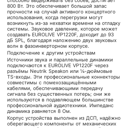
способно выдерживать без сбоев, достигает
800 Вт. Это обеспечивает большой запас
прочности на случай активного концертного
использования, когда перегрузки могут
возникнуть из-за нехватки времени на отладку
системы. Звуковое давление, которое может
создавать EUROLIVE VP1220F, доходит до 93
дБ SPL, благодаря наложению двух звуковых
волн в фазоинверторном корпусе.
Подключение к другим устройствам
Источники звука и параллельные динамики
подключаются к EUROLIVE VP1220F через
разъёмы Neutrik Speakon или ¼-дюймовые
TS-входы. Эти профессиональные коннекторы
совместимы с помехозащищёнными
кабелями, обеспечивающими передачу
сигнала без существенных потерь; они же
используются в подавляющем большинстве
профессиональной аудиотехники. Импеданс
динамика равняется 8 Ом.
Корпус устройства выполнен из ДСП, надёжно
оберегающего компоненты от механических