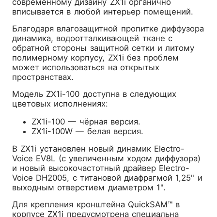
современному дизайну ZX1i органично
вписывается в любой интерьер помещений.
Благодаря влагозащитной пропитке диффузора
динамика, водоотталкивающей ткане с
обратной стороны защитной сетки и литому
полимерному корпусу, ZX1i без проблем
может использоваться на открытых
пространствах.
Модель ZX1i-100 доступна в следующих
цветовых исполнениях:
ZX1i-100 — чёрная версия.
ZX1i-100W — белая версия.
В ZX1i установлен новый динамик Electro-
Voice EV8L (с увеличенным ходом диффузора)
и новый высокочастотный драйвер Electro-
Voice DH2005, c титановой диафрагмой 1,25" и
выходным отверстием диаметром 1".
Для крепления кронштейна QuickSAM™ в
корпусе ZX1i предусмотрена специальна