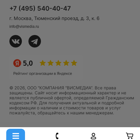
+7 (495) 540-40-47
г. Москва, Тюменский проезд, д. 3, к. 6
info@vismedia.ru
© 2026, ООО "КОМПАНИЯ "ВИСМЕДИА". Все права
защищены. Сайт носит информационный характер и не
является публичной офертой, определяемой Гражданским
кодексом РФ. Для получения актуальной и подробной
информации о наличии и стоимости товаров и услуг
пожалуйста, обращайтесь к нашим менеджерам.