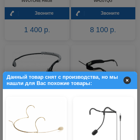
INVOTONE HM38
WH20TQG
Звоните
Звоните
1 400 р.
8 100 р.
Данный товар снят с производства, но мы
нашли для Вас похожие товары:
Наголовный микрофон Shure
Наголовный микрофон Shure
SM35-TQG
WH20XLR
Звоните
Звоните
9 300 р.
17 200 р.