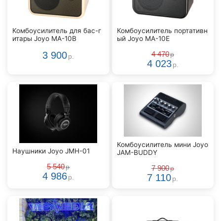
Комбоусилитель для бас-г
Комбоусилитель портативн
итары Joyo MA-10B
ый Joyo MA-10E
3 900
4 470
р
р.
4 023
р.
Комбоусилитель мини Joyo
Наушники Joyo JMH-01
JAM-BUDDY
5 540
р
7 900
р
4 986
7 110
р.
р.