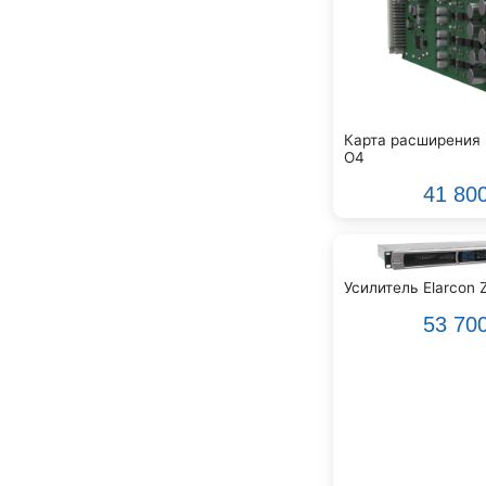
Genelec
Gewa
Gibson
Godin
Godox
Карта расширения 
GreenBean
O4
Greg Bennett
41 80
Hollyland
Hora
INVOLIGHT
INVOTONE
Усилитель Elarcon 
InAkustik
53 70
JBL
JET
Joyo
Kawai
Keipro
Kirlin