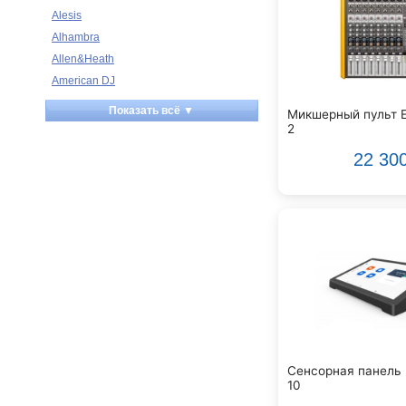
Alesis
Alhambra
Allen&Heath
American DJ
Ampeg
Показать всё ▼
Микшерный пульт E
Apart
2
Apogee
22 30
Artesia
Arturia
Aston Microphones
Atomos
Audac
Audio-Technica
Audiocenter
Barcelona
Behringer
Beisite
Сенсорная панель 
10
Belcat