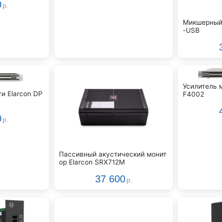
0
р.
Микшерный 
-USB
Усилитель 
и Elarcon DP
F4002
0
р.
Пассивный акустический монит
ор Elarcon SRX712M
37 600
р.