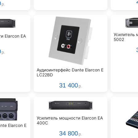
0
р.
Усилитель 
и Elarcon EA
5002
0
р.
Аудиоинтерфейс Dante Elarcon E
LC22BD
31 400
р.
Усилитель мощности Elarcon EA
400C
te Elarcon E
34 800
р.