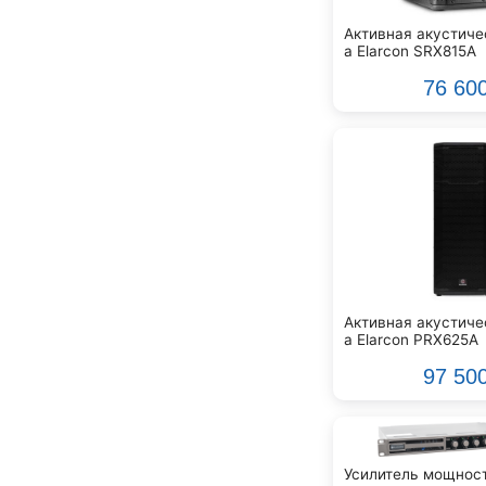
Manfrotto
Активная акустиче
Markbass
а Elarcon SRX815A
Marshall
76 60
Martinez
Maton
Medeli
Mesa Boogie
Midas
Mooer
Moose
NUX
Nektar
Активная акустиче
Neumann
а Elarcon PRX625A
Neutrik
97 50
Norman
Novation
Omni
OnStage
Усилитель мощност
Orange