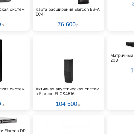
ская систем
Карта расширения Elarcon ES-A
EC4
0
76 600
р.
р.
Матричный 
208
1
ская систем
Активная акустическая систем
а Elarcon ELCS4516
0
104 500
р.
р.
и Elarcon DP