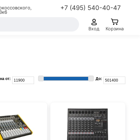
+7 (495) 540-40-47
окоссовского,
3к6
Вход
Корзина
на от:
До: