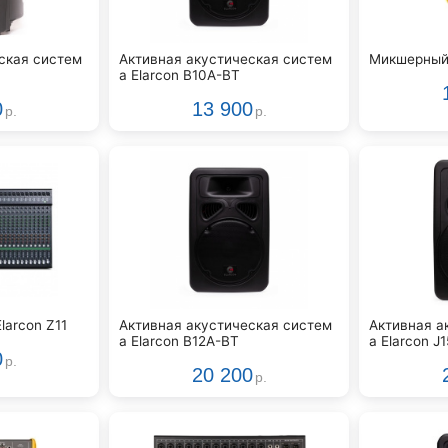
ская систем
Активная акустическая систем
Микшерный 
а Elarcon B10A-BT
0
13 900
р.
р.
larcon Z11
Активная акустическая систем
Активная а
а Elarcon B12A-BT
а Elarcon J
0
р.
20 200
р.