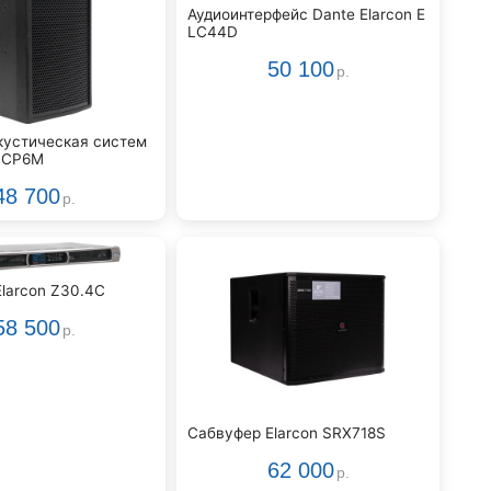
Аудиоинтерфейс Dante Elarcon E
LC44D
50 100
р.
кустическая систем
ELCP6M
48 700
р.
Elarcon Z30.4C
58 500
р.
Сабвуфер Elarcon SRX718S
62 000
р.