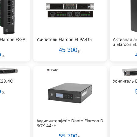
Elarcon ES-A
Усилитель Elarcon ELPA415
Активная а
а Elarcon 
45 300
р.
0
р.
Z20.4C
Усилитель 
0
р.
Аудиоинтерфейс Dante Elarcon D
BOX 44-H
55 700
р.