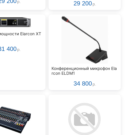
29 200
р.
29 200
р.
мощности Elarcon XT
31 400
р.
Конференционный микрофон Ela
rcon ELDM1
34 800
р.