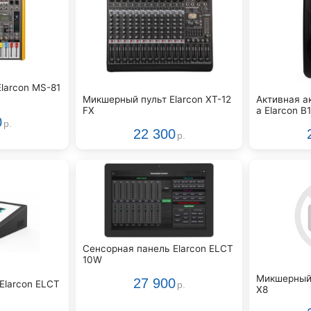
larcon MS-81
Микшерный пульт Elarcon XT-12
Активная а
FX
а Elarcon B
0
р.
22 300
р.
Сенсорная панель Elarcon ELCT
10W
Микшерный 
27 900
Elarcon ELCT
р.
X8