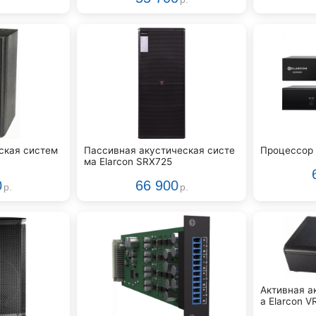
ская систем
Пассивная акустическая систе
Процессор 
ма Elarcon SRX725
0
66 900
р.
р.
Активная а
а Elarcon 