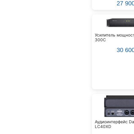
Beyerdynamic
27 90
Blackmagic Design
Blackstar
Boss
CRCBOX
Усилитель мощност
CROWN
300C
CVGaudio
30 60
Canare
Casio
Cordial
Cort
Covenant
Crafter
D'Angelico
DAS Audio
DBX
DPA
Аудиоинтерфейс Dan
DSPPA
LC40XD
Datavideo