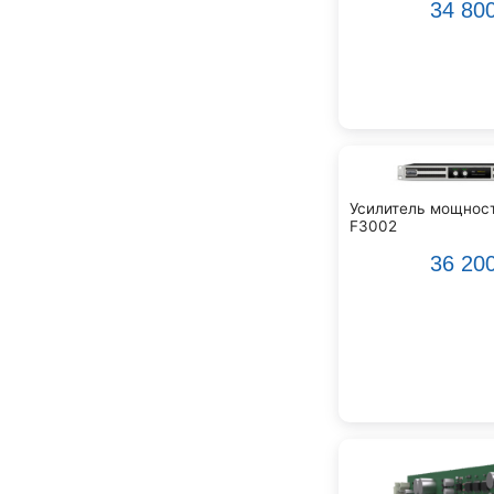
34 80
Ddrum
Dean Guitars
Decimator
Dedolight
Digitech
Dunlop
Dynacord
Eartec
Усилитель мощност
Elarcon
F3002
Electro Voice
36 20
Enya
Epiphone
FBT
FBW
Falcon Eyes
Fender
Flight
Focusrite
GATOR