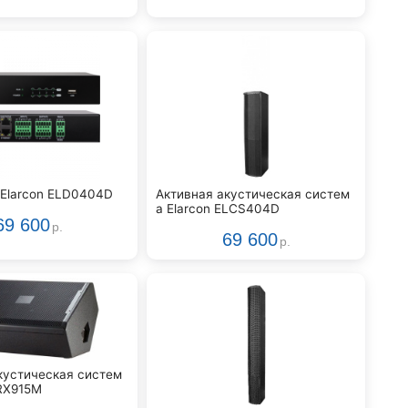
Elarcon ELD0404D
Активная акустическая систем
а Elarcon ELCS404D
69 600
р.
69 600
р.
кустическая систем
VRX915M