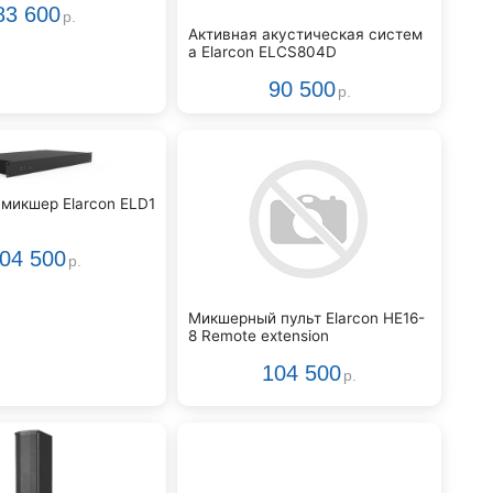
83 600
р.
Активная акустическая систем
а Elarcon ELCS804D
90 500
р.
микшер Elarcon ELD1
04 500
р.
Микшерный пульт Elarcon HE16-
8 Remote extension
104 500
р.