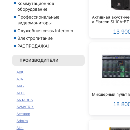
Коммутационное
оборудование
Профессиональные
Активная акустиче
а Elarcon SL10A-BT
видеомониторы
Служебная связь Intercom
13 90
Электропитание
РАСПРОДАЖА!
ПРОИЗВОДИТЕЛИ
ABK
AJA
AKG
ALTO
Микшерный пульт E
ANTARES
18 80
AVMATRIX
Accsoon
Admira
Akai