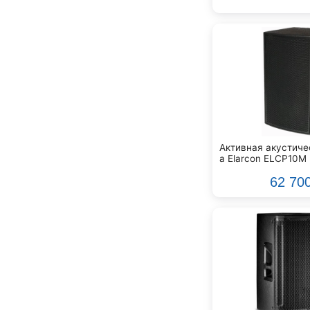
Klark Teknik
Klipsch
Klotz
Konig&Meyer
Korg
Kramer
Kurzweil
Kustom
LES
Активная акустиче
Lab.Gruppen
а Elarcon ELCP10M
Lava
62 70
Lewitt
Libec
Line 6
Logocam
Logovision
M-Audio
Mackie
Magewell