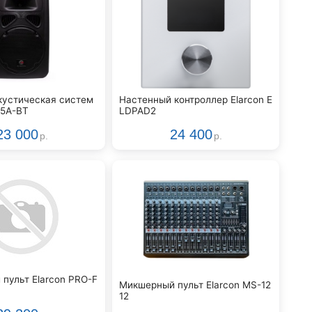
кустическая систем
Настенный контроллер Elarcon E
15A-BT
LDPAD2
23 000
24 400
р.
р.
пульт Elarcon PRO-F
Микшерный пульт Elarcon MS-12
12