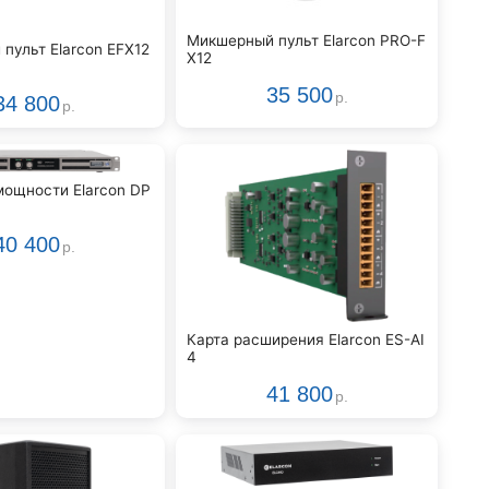
Микшерный пульт Elarcon PRO-F
пульт Elarcon EFX12
X12
35 500
р.
34 800
р.
мощности Elarcon DP
40 400
р.
Карта расширения Elarcon ES-AI
4
41 800
р.