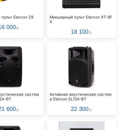
пульт Elarcon Z9
Микшерный пульт Elarcon XT-8F
X
16 000
р.
18 100
р.
кустическая систем
Активная акустическая систем
15A-BT
а Elarcon SL15A-BT
21 600
22 300
р.
р.