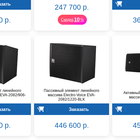
азать
247 700 р.
0 р.
36
10
Скидка
%
т линейного
Пассивный элемент линейного
Активный
 EVA-2082/906-
массива Electro-Voice EVA-
масси
2082/1220-BLK
азать
Заказать
0 р.
446 600 р.
45