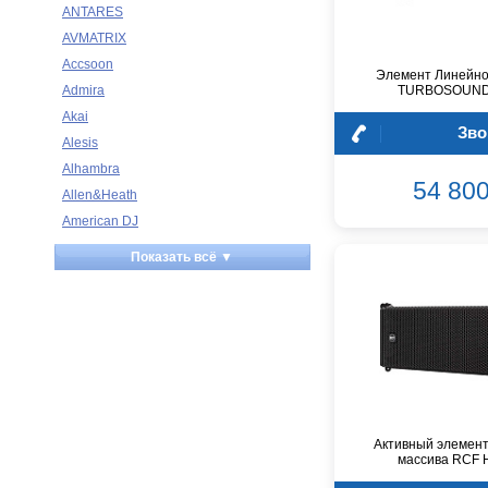
ANTARES
AVMATRIX
Accsoon
Элемент Линейно
Admira
TURBOSOUND
Akai
Зво
Alesis
Alhambra
54 800
Allen&Heath
American DJ
Ampeg
Показать всё ▼
Apart
Apogee
Artesia
Arturia
Aston Microphones
Atomos
Audac
Активный элемент
Audio-Technica
массива RCF 
Audiocenter