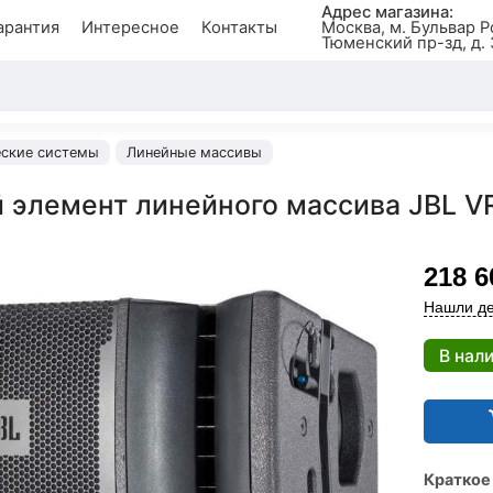
Адрес магазина:
арантия
Интересное
Контакты
Москва, м. Бульвар Р
Тюменский пр-зд, д. 
еские системы
Линейные массивы
 элемент линейного массива JBL 
218 6
Нашли де
В нал
Краткое