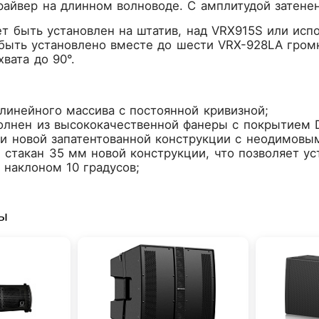
айвер на длинном волноводе. С амплитудой затенен
 быть установлен на штатив, над VRX915S или испо
быть установлено вместе до шести VRX-928LA гром
вата до 90°.
 линейного массива с постоянной кривизной;
олнен из высококачественной фанеры с покрытием D
и новой запатентованной конструкции с неодимовы
 стакан 35 мм новой конструкции, что позволяет ус
 наклоном 10 градусов;
ры