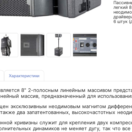
Пассивн
легкий 8
неодимо
драйвер
6 штук (
Характеристики
является 8" 2-полосным линейным массивом предста
нейный массив, предназначенный для использования
щен эксклюзивным неодимовым магнитом дифферен
 также два запатентованных, высокочастотных неод
янной кривизны служит для крепления двух компрес
лнительных динамиков не меняет дугу, так что все