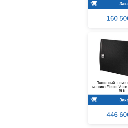
Зак
Barcelona
Behringer
160 50
Beisite
Belcat
Beyerdynamic
Blackmagic Design
Blackstar
Boss
CRCBOX
CROWN
CVGaudio
Canare
Пассивный элемен
массива Electro-Voice
Casio
BLK
Cordial
Зак
Cort
Covenant
446 60
Crafter
D'Angelico