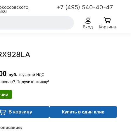
+7 (495) 540-40-47
окоссовского,
3к6
Вход
Корзина
VRX928LA
00
руб.
с учетом НДС
шевле? Получите скидку!
ичии
В корзину
Купить в один клик
 описание: