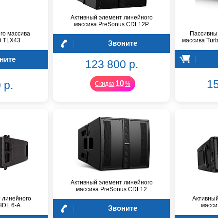
Активный элемент линейного
массива PreSonus CDL12P
го массива
Пассивны
 TLX43
массива Tur
Звоните
ните
123 800 р.
15
 р.
10
Скидка
%
Активный элемент линейного
массива PreSonus CDL12
 линейного
Активный
HDL 6-A
масси
Звоните