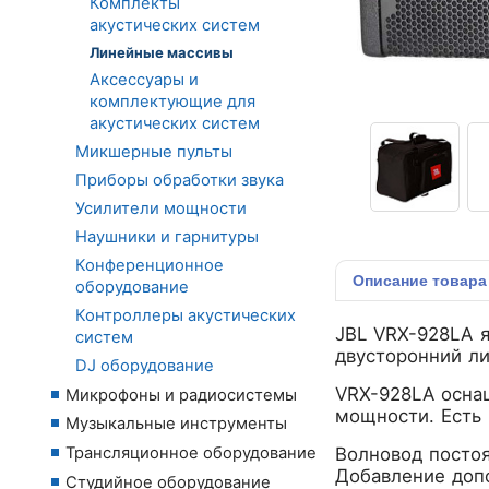
Комплекты
акустических систем
Линейные массивы
Аксессуары и
комплектующие для
акустических систем
Микшерные пульты
Приборы обработки звука
Усилители мощности
Наушники и гарнитуры
Конференционное
Описание
товара
оборудование
Контроллеры акустических
JBL VRX-928LA 
систем
двусторонний ли
DJ оборудование
VRX-928LA осна
Микрофоны и радиосистемы
мощности. Есть
Музыкальные инструменты
Волновод посто
Трансляционное оборудование
Добавление допо
Студийное оборудование