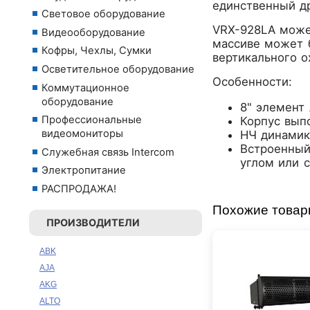
единственный др
Световое оборудование
VRX-928LA может
Видеооборудование
массиве может 
Кофры, Чехлы, Сумки
вертикального ох
Осветительное оборудование
Особенности:
Коммутационное
оборудование
8" элемент
Профессиональные
Корпус вып
видеомониторы
НЧ динамик
Встроенный
Служебная связь Intercom
углом или с
Электропитание
РАСПРОДАЖА!
Похожие това
ПРОИЗВОДИТЕЛИ
ABK
AJA
AKG
ALTO