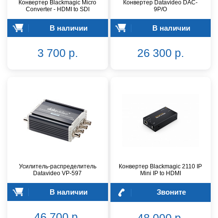
Конвертер Blackmagic Micro
Конвертер Datavideo DAC-
Converter - HDMI to SDI
9P/O
В наличии
В наличии
3 700 р.
26 300 р.
Усилитель-распределитель
Конвертер Blackmagic 2110 IP
Datavideo VP-597
Mini IP to HDMI
В наличии
Звоните
46 700 р.