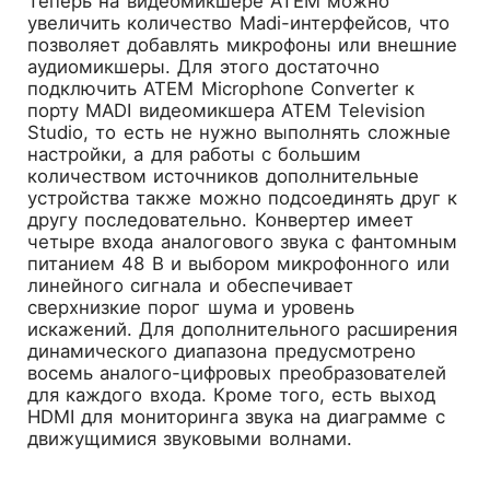
Теперь на видеомикшере ATEM можно
увеличить количество Madi-интерфейсов, что
позволяет добавлять микрофоны или внешние
аудиомикшеры. Для этого достаточно
подключить ATEM Microphone Converter к
порту MADI видеомикшера ATEM Television
Studio, то есть не нужно выполнять сложные
настройки, а для работы с большим
количеством источников дополнительные
устройства также можно подсоединять друг к
другу последовательно. Конвертер имеет
четыре входа аналогового звука с фантомным
питанием 48 В и выбором микрофонного или
линейного сигнала и обеспечивает
сверхнизкие порог шума и уровень
искажений. Для дополнительного расширения
динамического диапазона предусмотрено
восемь аналого-цифровых преобразователей
для каждого входа. Кроме того, есть выход
HDMI для мониторинга звука на диаграмме с
движущимися звуковыми волнами.