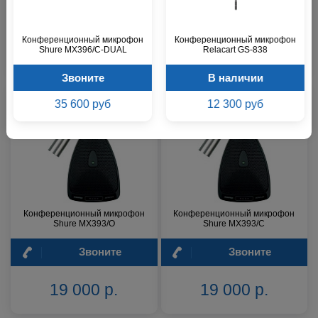
В наличии
Звоните
Конференционный микрофон
Конференционный микрофон
15 700 р.
17 200 р.
Shure MX396/C-DUAL
Relacart GS-838
Звоните
В наличии
35 600 руб
12 300 руб
Конференционный микрофон
Конференционный микрофон
Shure MX393/O
Shure MX393/C
Звоните
Звоните
19 000 р.
19 000 р.