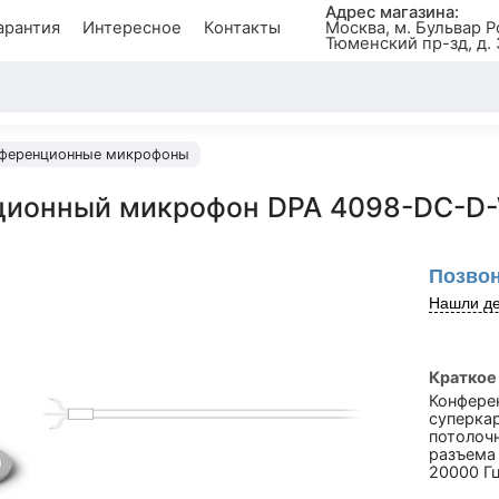
Адрес магазина:
арантия
Интересное
Контакты
Москва, м. Бульвар Р
Тюменский пр-зд, д. 
ференционные микрофоны
ционный микрофон DPA 4098-DC-D
Позвон
Нашли де
Краткое
Конфере
суперка
потолочн
разъема
20000 Гц