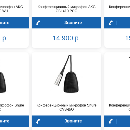
микрофон AKG
Конференционный микрофон AKG
Конференци
C WH
CBL410 PCC
ните
Звоните
 р.
14 900 р.
1
крофон Shure
Конференционный микрофон Shure
Конференци
C
CVB-B/O
ните
Звоните