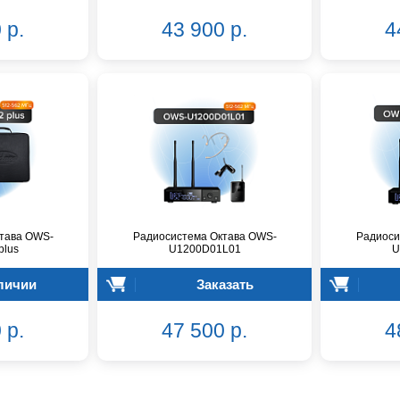
 р.
43 900 р.
4
тава OWS-
Радиосистема Октава OWS-
Радиоси
plus
U1200D01L01
U
личии
Заказать
 р.
47 500 р.
4