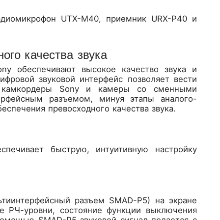
адиомикрофон UTX-M40, приемник URX-P40 и
ого качества звука
ony обеспечивают высокое качество звука и
ифровой звуковой интерфейс позволяет вести
е камкордеры Sony и камеры со сменными
рфейсным разъемом, минуя этапы аналого-
еспечения превосходного качества звука.
спечивает быструю, интуитивную настройку
ьтиинтерфейсный разъем SMAD-P5) на экране
ле РЧ-уровни, состояние функции выключения
 помощью SMAD-P5 звуковой сигнал подается с