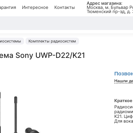
Адрес магазина:
арантия
Интересное
Контакты
Москва, м. Бульвар Р
Тюменский пр-зд, д. 
иосистемы
Комплекты радиосистем
ема Sony UWP-D22/K21
Позвон
Нашли де
Краткое
Радиоси
радиоми
K21. Циф
Для вока