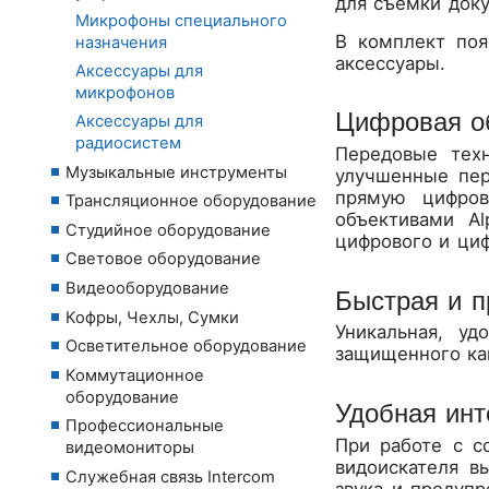
для съемки док
Микрофоны специального
В комплект по
назначения
аксессуары.
Аксессуары для
микрофонов
Цифровая об
Аксессуары для
радиосистем
Передовые техн
Музыкальные инструменты
улучшенные пер
прямую цифров
Трансляционное оборудование
объективами A
Студийное оборудование
цифрового и циф
Световое оборудование
Видеооборудование
Быстрая и п
Кофры, Чехлы, Сумки
Уникальная, у
Осветительное оборудование
защищенного ка
Коммутационное
оборудование
Удобная инт
Профессиональные
При работе с с
видеомониторы
видоискателя в
Служебная связь Intercom
звука и предуп