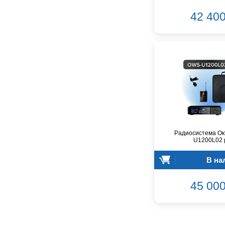
CROWN
42 400
CVGaudio
Canare
Casio
Cordial
Cort
Covenant
Crafter
D'Angelico
DAS Audio
DBX
Радиосистема Ок
DPA
U1200L02 
DSPPA
Datavideo
В на
Ddrum
45 000
Dean Guitars
Decimator
Dedolight
Digitech