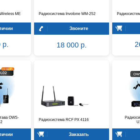
ireless ME
Радиосистема Invotone WM-252
Радиосистем
личии
Звоните
 р.
2
18 000 р.
тава OWS-
Радиоси
Радиосистема RCF PX 4116
02
U
личии
Заказать