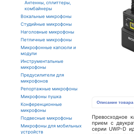
Антенны, сплиттеры,
комбайнеры
Вокальные микрофоны
Студийные микрофоны
Наголовные микрофоны
Петличные микрофоны
Микрофонные капсюли и
модули
Инструментальные
микрофоны
Предусилители для
микрофонов
Репортажные микрофоны
Микрофоны пушка
Описание
товара
Конференционные
микрофоны
Превосходное к
Подвесные микрофоны
прием с двукра
Микрофоны для мобильных
серии UWP-D ид
устройств