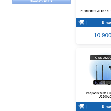
Показать всё ▼
Apart
Apogee
Радиосистема RODE W
Artesia
В на
Arturia
Aston Microphones
10 900
Atomos
Audac
Audio-Technica
Audiocenter
Barcelona
Behringer
Beisite
Belcat
Beyerdynamic
Blackmagic Design
Радиосистема Ок
Blackstar
U1200L
Boss
В на
CRCBOX