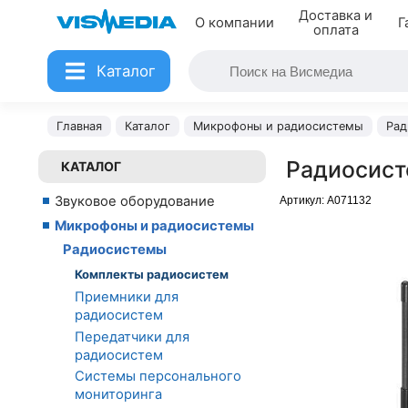
Доставка и
О компании
Г
оплата
Каталог
Главная
Каталог
Микрофоны и радиосистемы
Рад
Радиосист
КАТАЛОГ
Звуковое оборудование
Артикул:
A071132
Микрофоны и радиосистемы
Радиосистемы
Комплекты радиосистем
Приемники для
радиосистем
Передатчики для
радиосистем
Системы персонального
мониторинга