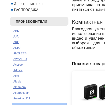
Электропитание
приемника на к
питаться от кам
РАСПРОДАЖА!
Компактная 
ПРОИЗВОДИТЕЛИ
Благодаря умен
ABK
использования в
AJA
видео и удален
выбором для 
AKG
объективом.
ALTO
ANTARES
AVMATRIX
Похожие това
Accsoon
Admira
Akai
Alesis
Alhambra
Allen&Heath
American DJ
Ampeg