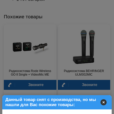
Похожие товары
Радиосистема Rode Wireless
Радиосистема BEHRINGER
GO II Single + VideoMic ME
ULM302MIC
Звоните
Звоните
11 200 р.
18 200 р.
Данный товар снят с производства, но мы
нашли для Вас похожие товары: