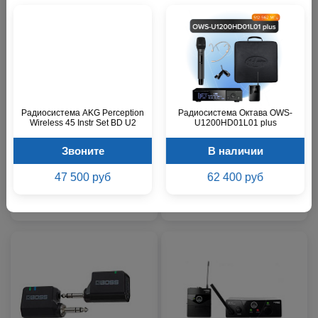
Радиосистема AKG Perception
Радиосистема Октава OWS-
Радиосистема AKG WMS40
Wireless 45 Instr Set BD U2
U1200HD01L01 plus
Mini Instrumental Set BD
Радиосистема BOSS WL-20L
US45C
Звоните
В наличии
Звоните
Звоните
47 500 руб
62 400 руб
19 200 р.
21 100 р.