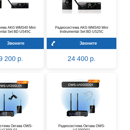
тема AKG WMS40 Mini
Радиосистема AKG WMS40 Mini
ental Set BD US45C
Instrumental Set BD US25C
Звоните
Звоните
9 200 р.
24 400 р.
стема Октава OWS-
Радиосистема Октава OWS-