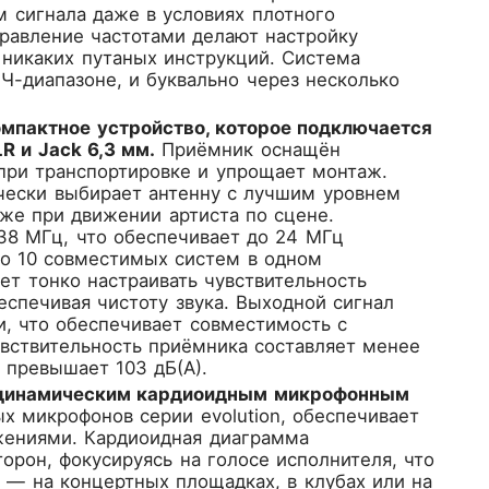
ём сигнала даже в условиях плотного
правление частотами делают настройку
никаких путаных инструкций. Система
Ч-диапазоне, и буквально через несколько
мпактное устройство, которое подключается
 и Jack 6,3 мм.
Приёмник оснащён
при транспортировке и упрощает монтаж.
чески выбирает антенну с лучшим уровнем
аже при движении артиста по сцене.
38 МГц, что обеспечивает до 24 МГц
о 10 совместимых систем в одном
т тонко настраивать чувствительность
еспечивая чистоту звука. Выходной сигнал
 что обеспечивает совместимость с
ствительность приёмника составляет менее
 превышает 103 дБ(А).
н динамическим кардиоидным микрофонным
х микрофонов серии evolution, обеспечивает
жениями. Кардиоидная диаграмма
орон, фокусируясь на голосе исполнителя, что
 — на концертных площадках, в клубах или на