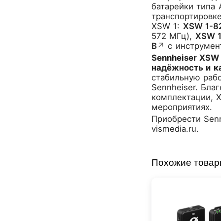
CROWN
батарейки типа 
CVGaudio
транспортировке
XSW 1:
XSW 1-8
Canare
572 МГц),
XSW 
Casio
B
↗
с инструмен
Cordial
Sennheiser XSW
Cort
надёжность и к
Covenant
стабильную рабо
Crafter
Sennheiser. Бла
комплектации, 
D'Angelico
мероприятиях.
DAS Audio
Приобрести
Sen
DBX
vismedia.ru.
DPA
DSPPA
Datavideo
Похожие това
Ddrum
Dean Guitars
Decimator
Dedolight
Digitech