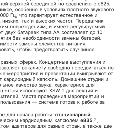
ой верхней серединой по сравнению с e825,
иксе, особенно в условиях плотного звукового
000 Гц, что гарантирует естественное и
низких, так и высоких частот. Передатчик
ским повреждениям, и имеет регулируемый
 двух батареек типа AA составляет до 10
иятия без необходимости замены батарей.
димости замены элементов питания.
вать, чтобы предотвратить случайное
 разных сферах. Концертные выступления и
воляет вокалисту свободно передвигаться по
ные мероприятия и презентации выигрывают от
ует кардиоидный капсюль. Домашние студии и
ьное качество звука, характерное для
 центры используют XSW 1 для лекций и
шателей. Места проведения мероприятий и
пользования — система готова к работе за
ое для начала работы:
стационарный
ическим кардиоидным капсюлем
e835
↗
,
ом адаптеров для разных стран, а также две