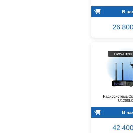
GreenBean
В на
Greg Bennett
Hollyland
26 800
Hora
INVOLIGHT
INVOTONE
InAkustik
JBL
JET
Joyo
Kawai
Keipro
Kirlin
Радиосистема Ок
Klark Teknik
U1200L
Klipsch
В на
Klotz
Konig&Meyer
42 400
Korg