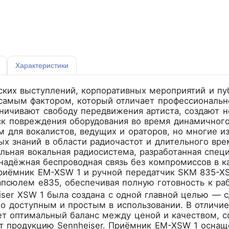
Характеристики
ких выступлений, корпоративных мероприятий и пу
 самым фактором, который отличает профессиональн
ичивают свободу передвижения артиста, создают не
ск повреждения оборудования во время динамичног
м для вокалистов, ведущих и ораторов, но многие и
х знаний в области радиочастот и длительного вре
льная вокальная радиосистема, разработанная специ
адёжная беспроводная связь без компромиссов в ка
риёмник EM-XSW 1 и ручной передатчик SKM 835-X
сюлем e835, обеспечивая полную готовность к рабо
iser XSW 1 была создана с одной главной целью — 
о доступным и простым в использовании. В отличие
т оптимальный баланс между ценой и качеством, с
ят продукцию Sennheiser. Приёмник EM-XSW 1 оснащ