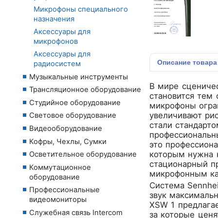
Микрофоны специального
назначения
Аксессуары для
микрофонов
Аксессуары для
Описание
товара
радиосистем
Музыкальные инструменты
В мире сценичес
Трансляционное оборудование
становится тем
Студийное оборудование
микрофоны огран
увеличивают ри
Световое оборудование
стали стандарто
Видеооборудование
профессиональны
Кофры, Чехлы, Сумки
это профессиона
которым нужна н
Осветительное оборудование
стационарный п
Коммутационное
микрофонным кап
оборудование
Система Sennhe
Профессиональные
звук максимальн
видеомониторы
XSW 1 предлагае
Служебная связь Intercom
за которые цен