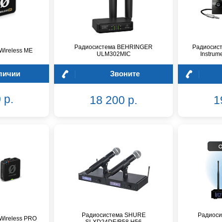
Радиосистема BEHRINGER
Радиосис
ireless ME
ULM302MIC
Instrum
личии
Звоните
 р.
18 200 р.
1
Радиосистема SHURE
Радиоси
Wireless PRO