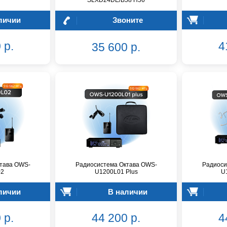
SLXD24DE/B58 H56
личии
Звоните
 р.
4
35 600 р.
тава OWS-
Радиосистема Октава OWS-
Радиоси
02
U1200L01 Plus
U
личии
В наличии
 р.
44 200 р.
4