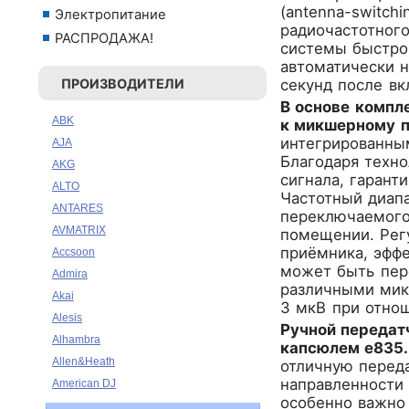
(antenna-switch
Электропитание
радиочастотного
РАСПРОДАЖА!
системы быстро
автоматически н
ПРОИЗВОДИТЕЛИ
секунд после вк
В основе компл
ABK
к микшерному п
интегрированны
AJA
Благодаря техн
AKG
сигнала, гарант
ALTO
Частотный диапа
ANTARES
переключаемого
AVMATRIX
помещении. Регу
приёмника, эффе
Accsoon
может быть пер
Admira
различными мик
Akai
3 мкВ при отнош
Alesis
Ручной передат
Alhambra
капсюлем e835.
Allen&Heath
отличную перед
направленности 
American DJ
особенно важно 
Ampeg