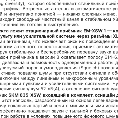
ing diversity), которая обеспечивает стабильный при
 трафика. Встроенные антенны и автоматическое у
й и интуитивно понятной — никаких сложных меню, 
аходит свободный частотный канал в стабильном УВ
лючения вы готовы к выступлению.
екта лежит стационарный приёмник EM-XSW 1 — ко
ульту или усилительной системе через разъёмы XLR
ми антеннами, что исключает риск их повреждения 
ологии антенного переключения, приёмник автомати
ируя стабильную и бесперебойную передачу звука д
зон приёмника в версии B охватывает полосу 614–6
 диапазона и возможность одновременной работы д
лируемый порог шумоподавления (Squelch) позволяе
ктивно подавляя шумы при отсутствии сигнала и об
еключен между линейным и микрофонным уровнями,
шерными пультами и усилительными системами. Чув
ении сигнал/шум 52 дБ(А), а отношение сигнал/шум
чик SKM 835-XSW, входящий в комплект, оснащё
Этот капсюль, разработанный на основе легендарны
ачу вокальных партий и речи с минимальными иска
эффективно подавляет звуки с тыльной и боковых ст
при работе в условиях повышенного фонового шума