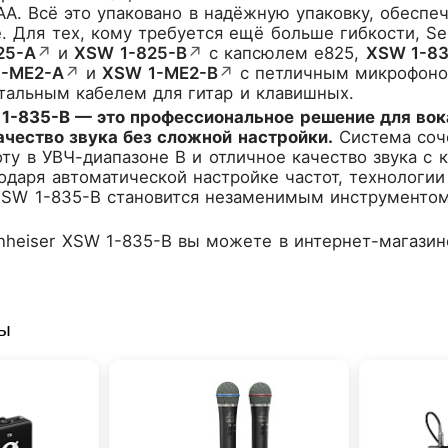
AA. Всё это упаковано в надёжную упаковку, обесп
. Для тех, кому требуется ещё больше гибкости, S
25-A
↗
и
XSW 1-825-B
↗
с капсюлем e825,
XSW 1-8
1-ME2-A
↗
и
XSW 1-ME2-B
↗
с петличным микрофоно
тальным кабелем для гитар и клавишных.
 1-835-B — это профессиональное решение для вок
ачество звука без сложной настройки.
Система соче
ту в УВЧ-диапазоне B и отличное качество звука с
годаря автоматической настройке частот, технолог
XSW 1-835-B становится незаменимым инструментом 
nheiser XSW 1-835-B
вы можете в интернет-магазин
ры