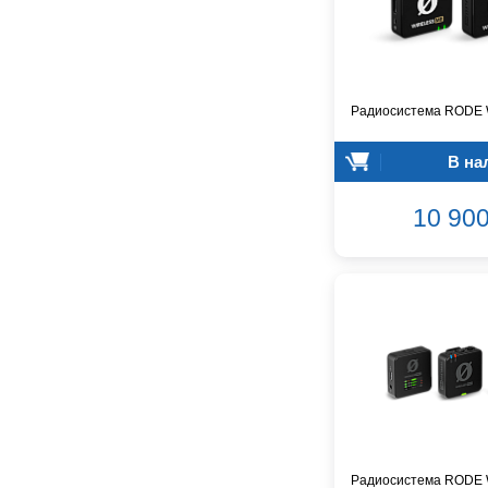
Dunlop
Dynacord
Eartec
Elarcon
Радиосистема RODE W
Electro Voice
Enya
В на
Epiphone
FBT
10 900
FBW
Falcon Eyes
Fender
Flight
Focusrite
GATOR
Genelec
Gewa
Gibson
Godin
Радиосистема RODE 
Godox