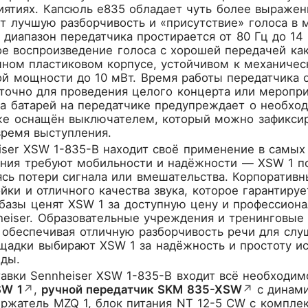
ятиях. Капсюль e835 обладает чуть более выраженн
т лучшую разборчивость и «присутствие» голоса в м
 диапазон передатчика простирается от 80 Гц до 14 
е воспроизведение голоса с хорошей передачей как 
чном пластиковом корпусе, устойчивом к механиче
й мощности до 10 мВт. Время работы передатчика от
аточно для проведения целого концерта или меропр
а батарей на передатчике предупреждает о необхо
же оснащён выключателем, который можно зафиксиро
время выступления.
ser XSW 1-835-B находит своё применение в самых
ния требуют мобильности и надёжности — XSW 1 поз
ясь потери сигнала или вмешательства. Корпоратив
йки и отличного качества звука, которое гарантир
азы ценят XSW 1 за доступную цену и профессионал
heiser. Образовательные учреждения и тренинговые
 обеспечивая отличную разборчивость речи для слу
адки выбирают XSW 1 за надёжность и простоту ис
нды.
авки Sennheiser XSW 1-835-B входит всё необходим
SW 1
↗
,
ручной передатчик SKM 835-XSW
↗
с динам
жатель MZQ 1, блок питания NT 12-5 CW с комплект