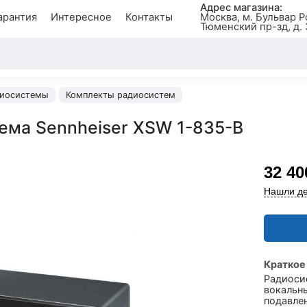
Адрес магазина:
арантия
Интересное
Контакты
Москва, м. Бульвар Р
Тюменский пр-зд, д. 
иосистемы
Комплекты радиосистем
ема Sennheiser XSW 1-835-B
32 40
Нашли де
Краткое
Радиоси
вокальн
подавлен