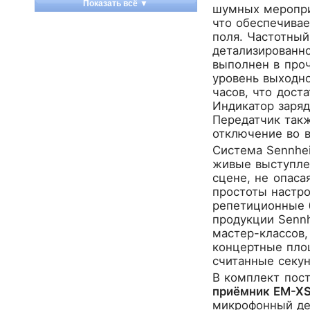
Показать всё ▼
шумных меропри
Apart
что обеспечивае
Apogee
поля. Частотный
Artesia
детализированно
выполнен в про
Arturia
уровень выходно
Aston Microphones
часов, что дост
Atomos
Индикатор заряд
Audac
Передатчик так
Audio-Technica
отключение во 
Audiocenter
Система Sennhei
живые выступле
Barcelona
сцене, не опаса
Behringer
простоты настро
Beisite
репетиционные б
Belcat
продукции Senn
Beyerdynamic
мастер-классов,
концертные площ
Blackmagic Design
считанные секу
Blackstar
В комплект пост
Boss
приёмник EM-X
CRCBOX
микрофонный дер