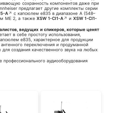
ечивающую сохранность компонентов даже при
ennheiser предлагает другие комплекты серии
35-A
↗
с капсюлем e835 в диапазоне A (548–
м ME 2, а также
XSW 1-CI1-A
↗
и
XSW 1-CI1-
алистов, ведущих и спикеров, которые ценят
тает в себе простоту использования,
 капсюлем e835, характерное для продукции
ии антенного переключения и продуманной
для создания качественного звука на любых
е профессионального аудиооборудования