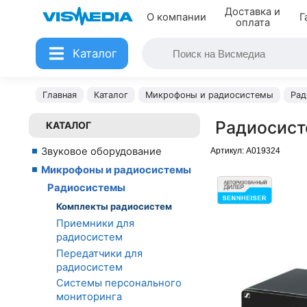
Доставка и
О компании
Г
оплата
Каталог
Главная
Каталог
Микрофоны и радиосистемы
Рад
Радиосист
КАТАЛОГ
Звуковое оборудование
Артикул:
A019324
Микрофоны и радиосистемы
Радиосистемы
Комплекты радиосистем
Приемники для
радиосистем
Передатчики для
радиосистем
Системы персонального
мониторинга