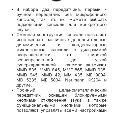
В наборе два передатчика, первый -
ручной передатчик без микрофонного
капсюля, так что вы можете выбрать
подходящий капсюль для конкретного
случая.
Сменная конструкция капсюля позволяет
использовать различные дополнительные
динамические и конденсаторные
микрофонные капсюли с диаграммой
направленности от широкой
всенаправленной до узкой
суперкардиоидной - капсюли включают
MMD 835, MMD 845, MME 865, MMD 935,
MMD 945, MMD 42, MM 435, ME 9004,
MD 5235, ME 5004, Neumann KK204 и
другие.
Прочный цельнометаллический
передатчик оснащен блокируемыми
кнопками отключения звука, а также
функциональными кнопками, которые
позволяют управлять всеми настройками