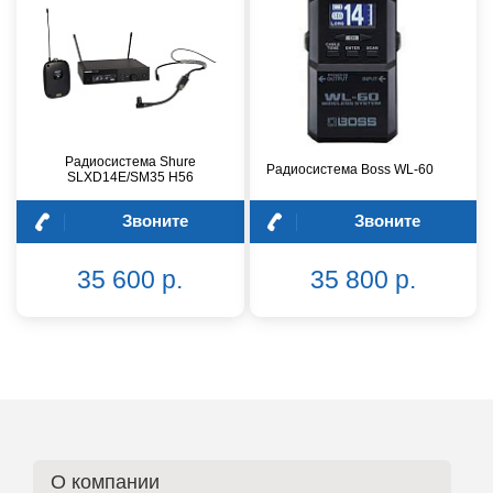
Радиосистема Shure
Радиосистема Boss WL-60
SLXD14E/SM35 H56
Звоните
Звоните
35 600 р.
35 800 р.
О компании