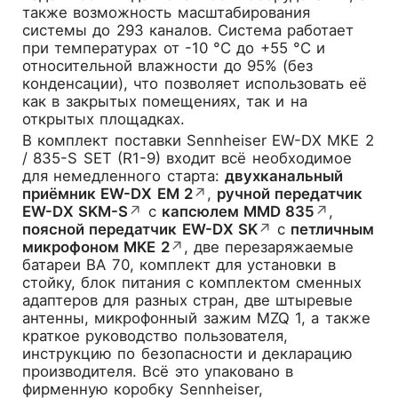
также возможность масштабирования
системы до 293 каналов. Система работает
при температурах от -10 °C до +55 °C и
относительной влажности до 95% (без
конденсации), что позволяет использовать её
как в закрытых помещениях, так и на
открытых площадках.
В комплект поставки Sennheiser EW-DX MKE 2
/ 835-S SET (R1-9) входит всё необходимое
для немедленного старта:
двухканальный
приёмник EW-DX EM 2
↗
,
ручной передатчик
EW-DX SKM-S
↗
с
капсюлем MMD 835
↗
,
поясной передатчик EW-DX SK
↗
с
петличным
микрофоном MKE 2
↗
, две перезаряжаемые
батареи BA 70, комплект для установки в
стойку, блок питания с комплектом сменных
адаптеров для разных стран, две штыревые
антенны, микрофонный зажим MZQ 1, а также
краткое руководство пользователя,
инструкцию по безопасности и декларацию
производителя. Всё это упаковано в
фирменную коробку Sennheiser,