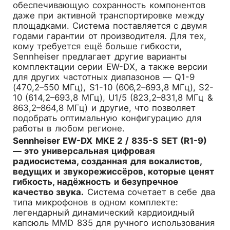
обеспечивающую сохранность компонентов
даже при активной транспортировке между
площадками. Система поставляется с двумя
годами гарантии от производителя. Для тех,
кому требуется ещё больше гибкости,
Sennheiser предлагает другие варианты
комплектации серии EW-DX, а также версии
для других частотных диапазонов — Q1-9
(470,2–550 МГц), S1-10 (606,2–693,8 МГц), S2-
10 (614,2–693,8 МГц), U1/5 (823,2–831,8 МГц &
863,2–864,8 МГц) и другие, что позволяет
подобрать оптимальную конфигурацию для
работы в любом регионе.
Sennheiser EW-DX MKE 2 / 835-S SET (R1-9)
— это универсальная цифровая
радиосистема, созданная для вокалистов,
ведущих и звукорежиссёров, которые ценят
гибкость, надёжность и безупречное
качество звука.
Система сочетает в себе два
типа микрофонов в одном комплекте:
легендарный динамический кардиоидный
капсюль MMD 835 для ручного использования