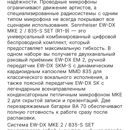
надёжности. Проводные микрофоны
ограничивают движение артистов, а
специализированные радиосистемы с одним
типом микрофона не всегда покрывают все
сценарии использования.
Sennheiser EW-DX
MKE 2 / 835-S SET (R1-9)
— это
универсальный комбинированный цифровой
беспроводной комплект, который
предоставляет максимальную гибкость. В
одном наборе вы получаете двухканальный
рэковый приёмник EW-DX EM 2, ручной
передатчик EW-DX SKM-S с динамическим
кардиоидным капсюлем MMD 835 для
классического вокального исполнения, а
также поясной передатчик EW-DX SK с
легендарным всенаправленным
конденсаторным петличным микрофоном MKE
2 для скрытой записи и презентаций. Две
перезаряжаемые батареи BA 70 обеспечивают
полную готовность к работе сразу после
распаковки.
Система EW-DX MKE 2 / 835-S SET