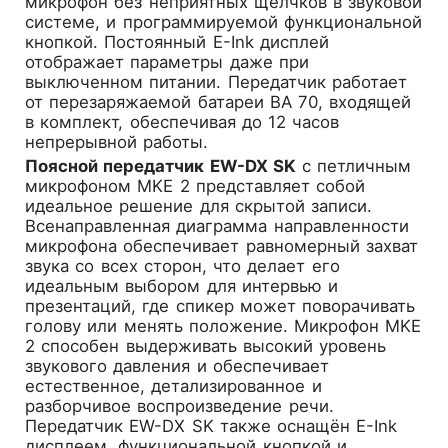
микрофон без неприятных щелчков в звуковой
системе, и программируемой функциональной
кнопкой. Постоянный E-Ink дисплей
отображает параметры даже при
выключенном питании. Передатчик работает
от перезаряжаемой батареи BA 70, входящей
в комплект, обеспечивая до 12 часов
непрерывной работы.
Поясной передатчик EW-DX SK
с петличным
микрофоном MKE 2 представляет собой
идеальное решение для скрытой записи.
Всенаправленная диаграмма направленности
микрофона обеспечивает равномерный захват
звука со всех сторон, что делает его
идеальным выбором для интервью и
презентаций, где спикер может поворачивать
голову или менять положение. Микрофон MKE
2 способен выдерживать высокий уровень
звукового давления и обеспечивает
естественное, детализированное и
разборчивое воспроизведение речи.
Передатчик EW-DX SK также оснащён E-Ink
дисплеем, функциональной кнопкой и