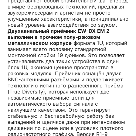
представляет собой значительный шаг вперёд
в мире беспроводных технологий, предлагая
звукорежиссёрам и артистам не просто
улучшенные характеристики, а принципиально
новый уровень взаимодействия со звуком.
Двухканальный приёмник EW-DX EM 2
выполнен в прочном полу-рэковом
металлическом корпусе
формата 1U, который
занимает всего половину стандартной
монтажной стойки 19 дюймов. Это позволяет
устанавливать два таких устройства в один
блок 1U, экономя ценное пространство в
рэковых модулях. Приёмник оснащён двумя
BNC-антенными разъёмами и поддерживает
технологию истинного разнесённого приёма
(True Diversity), которая использует две
независимые приёмные цепи для
автоматического выбора сигнала с
наилучшим качеством. Это гарантирует
стабильную и бесперебойную работу без
выпадений и щелчков даже при интенсивном
движении по сцене или в условиях плотного
радиочастотного трафика. Версия R1-9