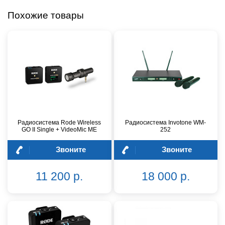
Похожие товары
Радиосистема Rode Wireless
Радиосистема Invotone WM-
GO II Single + VideoMic ME
252
Звоните
Звоните
11 200 р.
18 000 р.