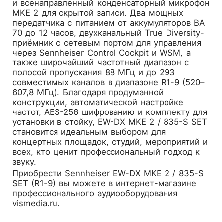
и всенаправленный конденсаторный микрофон
MKE 2 для скрытой записи. Два мощных
передатчика с питанием от аккумуляторов BA
70 до 12 часов, двухканальный True Diversity-
приёмник с сетевым портом для управления
через Sennheiser Control Cockpit и WSM, а
также широчайший частотный диапазон с
полосой пропускания 88 МГц и до 293
совместимых каналов в диапазоне R1-9 (520–
607,8 МГц). Благодаря продуманной
конструкции, автоматической настройке
частот, AES-256 шифрованию и комплекту для
установки в стойку, EW-DX MKE 2 / 835-S SET
становится идеальным выбором для
концертных площадок, студий, мероприятий и
всех, кто ценит профессиональный подход к
звуку.
Приобрести
Sennheiser EW-DX MKE 2 / 835-S
SET (R1-9)
вы можете в интернет-магазине
профессионального аудиооборудования
vismedia.ru.