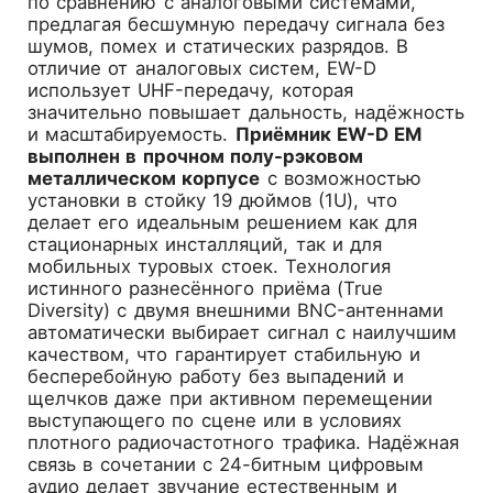
по сравнению с аналоговыми системами,
предлагая бесшумную передачу сигнала без
шумов, помех и статических разрядов. В
отличие от аналоговых систем, EW-D
использует UHF-передачу, которая
значительно повышает дальность, надёжность
и масштабируемость.
Приёмник EW-D EM
выполнен в прочном полу-рэковом
металлическом корпусе
с возможностью
установки в стойку 19 дюймов (1U), что
делает его идеальным решением как для
стационарных инсталляций, так и для
мобильных туровых стоек. Технология
истинного разнесённого приёма (True
Diversity) с двумя внешними BNC-антеннами
автоматически выбирает сигнал с наилучшим
качеством, что гарантирует стабильную и
бесперебойную работу без выпадений и
щелчков даже при активном перемещении
выступающего по сцене или в условиях
плотного радиочастотного трафика. Надёжная
связь в сочетании с 24-битным цифровым
аудио делает звучание естественным и