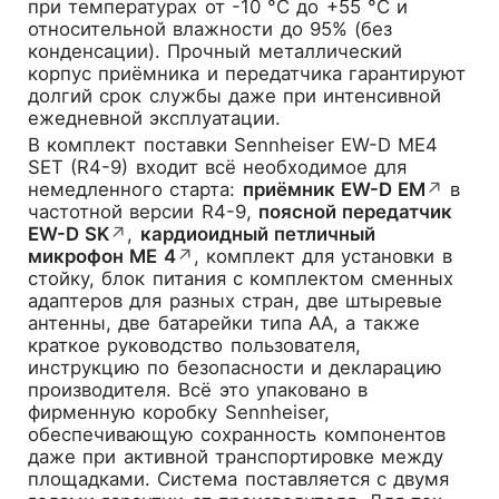
при температурах от -10 °C до +55 °C и
относительной влажности до 95% (без
конденсации). Прочный металлический
корпус приёмника и передатчика гарантируют
долгий срок службы даже при интенсивной
ежедневной эксплуатации.
В комплект поставки Sennheiser EW-D ME4
SET (R4-9) входит всё необходимое для
немедленного старта:
приёмник EW-D EM
↗
в
частотной версии R4-9,
поясной передатчик
EW-D SK
↗
,
кардиоидный петличный
микрофон ME 4
↗
, комплект для установки в
стойку, блок питания с комплектом сменных
адаптеров для разных стран, две штыревые
антенны, две батарейки типа AA, а также
краткое руководство пользователя,
инструкцию по безопасности и декларацию
производителя. Всё это упаковано в
фирменную коробку Sennheiser,
обеспечивающую сохранность компонентов
даже при активной транспортировке между
площадками. Система поставляется с двумя