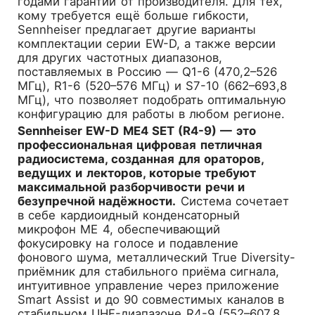
годами гарантии от производителя. Для тех,
кому требуется ещё больше гибкости,
Sennheiser предлагает другие варианты
комплектации серии EW-D, а также версии
для других частотных диапазонов,
поставляемых в Россию — Q1-6 (470,2–526
МГц), R1-6 (520–576 МГц) и S7-10 (662–693,8
МГц), что позволяет подобрать оптимальную
конфигурацию для работы в любом регионе.
Sennheiser EW-D ME4 SET (R4-9) — это
профессиональная цифровая петличная
радиосистема, созданная для ораторов,
ведущих и лекторов, которые требуют
максимальной разборчивости речи и
безупречной надёжности.
Система сочетает
в себе кардиоидный конденсаторный
микрофон ME 4, обеспечивающий
фокусировку на голосе и подавление
фонового шума, металлический True Diversity-
приёмник для стабильного приёма сигнала,
интуитивное управление через приложение
Smart Assist и до 90 совместимых каналов в
стабильном UHF-диапазоне R4-9 (552–607,8