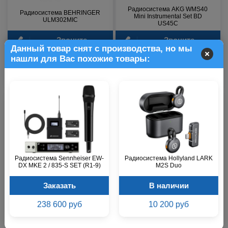
Радиосистема AKG WMS40
Радиосистема BEHRINGER
Mini Instrumental Set BD
ULM302MIC
US45C
Звоните
Звоните
Данный товар снят с производства, но мы
нашли для Вас похожие товары:
18 200 р.
19 200 р.
Радиосистема Sennheiser EW-
Радиосистема Hollyland LARK
DX MKE 2 / 835-S SET (R1-9)
M2S Duo
Радиосистема AKG WMS40
Заказать
В наличии
Радиосистема RODE Wireless
Mini Instrumental Set BD
PRO
US25C
238 600 руб
10 200 руб
Звоните
В наличии