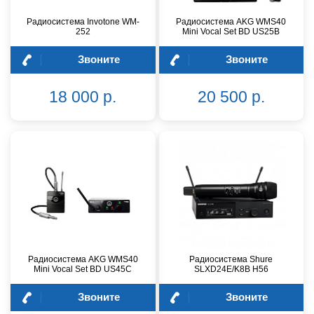
Радиосистема Invotone WM-
Радиосистема AKG WMS40
252
Mini Vocal Set BD US25B
Звоните
Звоните
18 000 р.
20 500 р.
Радиосистема AKG WMS40
Радиосистема Shure
Mini Vocal Set BD US45C
SLXD24E/K8B H56
Звоните
Звоните