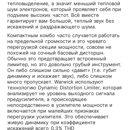
тепловыделение, а значит меньший тепловой
шум электронов, который проявляет себя при
подъеме высоких частот. Всё вместе
гарантирует вам большой, теплый звук без
искажений и раздражающего шума.
Компактным комбо часто случается работать
на предельной громкости и это чревато
перегрузкой секции мощности, совсем не
похожей на сочный басовый дисторшн.
Обычно это предотвращает встроенный
лимитер, но это довольно грубый инструмент.
Он либо слишком сильно «давит» (т.е. губит
динамику и искажает звук), либо слишком
много пропускает. Warwick используют
технологию Dynamic Distortion Limiter, которая
анализирует не уровень выходного сигнала
предусилителя, а происходящее
непосредственно в усилителе мощности и
включается при малейших признаках
перегрузки усилителя. Это обеспечивает
живую динамику при коэффициенте
искажений всего 0.3% THD