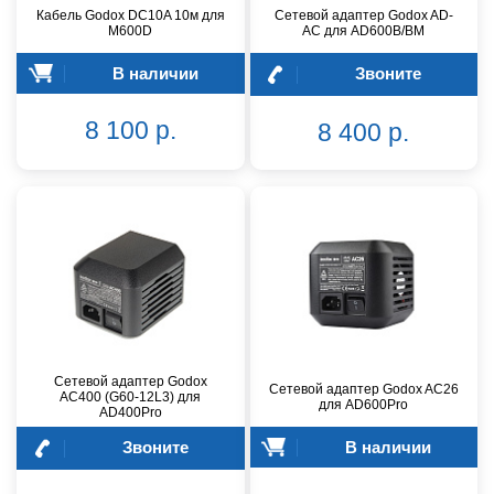
Кабель Godox DC10A 10м для
Сетевой адаптер Godox AD-
M600D
AC для AD600B/BM
В наличии
Звоните
8 100 р.
8 400 р.
Сетевой адаптер Godox
Сетевой адаптер Godox AC26
AC400 (G60-12L3) для
для AD600Pro
AD400Pro
Звоните
В наличии