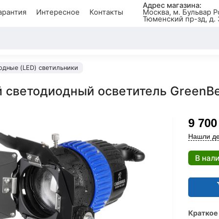
Адрес магазина:
арантия
Интересное
Контакты
Москва, м. Бульвар Р
Тюменский пр-зд, д. 
одные (LED) светильники
 светодиодный осветитель GreenB
9 700
Нашли де
В нал
Краткое