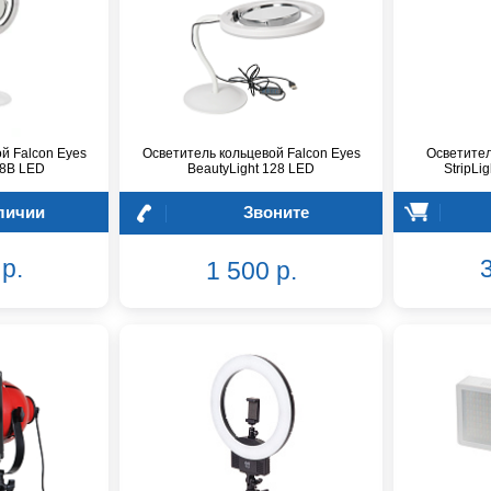
й Falcon Eyes
Осветитель кольцевой Falcon Eyes
Осветител
28B LED
BeautyLight 128 LED
StripLi
личии
Звоните
р.
3
1 500 р.