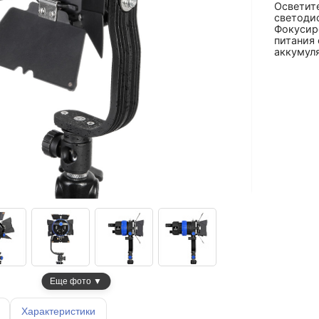
Осветит
светодио
Фокусир
питания 
аккумул
Еще фото ▼
Характеристики