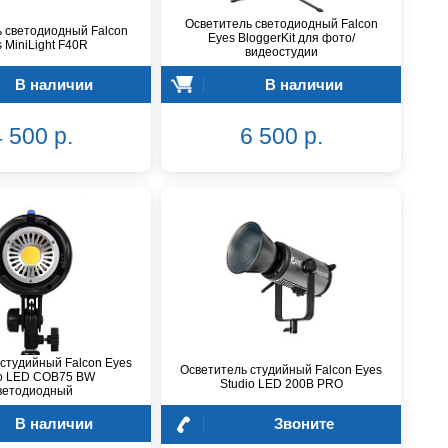
Осветитель светодиодный Falcon
 светодиодный Falcon
Eyes BloggerKit для фото/
 MiniLight F40R
видеостудии
В наличии
В наличии
 500 р.
6 500 р.
студийный Falcon Eyes
Осветитель студийный Falcon Eyes
io LED COB75 BW
Studio LED 200B PRO
ветодиодный
В наличии
Звоните