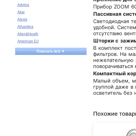
Admira
Прибор ZOOM 60
Akai
Пассивная сист
Alesis
Светодиодная те
удобной. Систем
Alhambra
отсутствию вент
Allen&Heath
Шторки с зажим
American DJ
В комплект пос
Ampeg
Показать всё ▼
фильтров. На ма
Apart
нежелательную 
Apogee
поворачиваться 
Artesia
Компактный кор
Arturia
Малый объем, м
Aston Microphones
группой даже в
осветитель без 
Atomos
Audac
Audio-Technica
Похожие това
Audiocenter
Barcelona
Behringer
Beisite