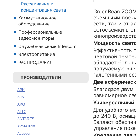
Рассеивание и
концентрация света
GreenBean ZOOM
съемными восьм
Коммутационное
сети, так и от 
оборудование
фотосъемки в ст
Профессиональные
кинопроизводств
видеомониторы
Мощность свето
Служебная связь Intercom
Эффективность 
Электропитание
цветовой темпер
обладает больш
РАСПРОДАЖА!
получаемую энер
галогенными ос
ПРОИЗВОДИТЕЛИ
Две асферическ
Благодаря двум 
ABK
равномерное све
AJA
Универсальный 
AKG
Для удобного мо
ALTO
до 240 В, оснащ
ANTARES
Балласт обеспе
AVMATRIX
управления позв
Accsoon
Крепление для 