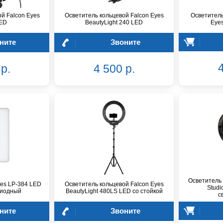
й Falcon Eyes
Осветитель кольцевой Falcon Eyes
Осветитель
ED
BeautyLight 240 LED
Eyes
ните
Звоните
4
р.
4 500 р.
Осветитель 
yes LP-384 LED
Осветитель кольцевой Falcon Eyes
Stud
одиодный
BeautyLight 480LS LED со стойкой
с
ните
Звоните