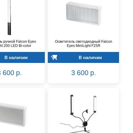
ь ручной Falcon Eyes
Осветитель светодиодный Falcon
ght 200 LED Bi-color
Eyes MiniLight F25R
В наличии
В наличии
 600 р.
3 600 р.