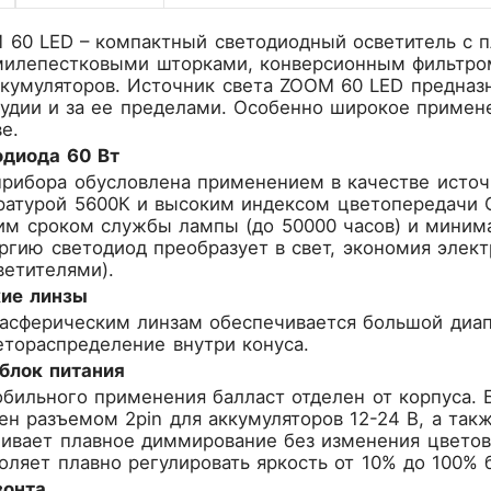
 60 LED – компактный светодиодный осветитель с 
илепестковыми шторками, конверсионным фильтром 
аккумуляторов. Источник света ZOOM 60 LED предназ
удии и за ее пределами. Особенно широкое примен
е.
диода 60 Вт
прибора обусловлена применением в качестве источ
атурой 5600К и высоким индексом цветопередачи C
им сроком службы лампы (до 50000 часов) и мини
гию светодиод преобразует в свет, экономия элект
ветителями).
ие линзы
асферическим линзам обеспечивается большой диап
тораспределение внутри конуса.
блок питания
бильного применения балласт отделен от корпуса. 
ен разъемом 2pin для аккумуляторов 12-24 В, а так
чивает плавное диммирование без изменения цвето
оляет плавно регулировать яркость от 10% до 100% бе
зонта