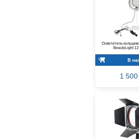
Belcat
Beyerdynamic
Blackmagic Design
Blackstar
Boss
Осветитель кольцево
CRCBOX
BeautyLight 1
CROWN
В на
CVGaudio
Canare
1 500 
Casio
Cordial
Cort
Covenant
Crafter
D'Angelico
DAS Audio
DBX
DPA