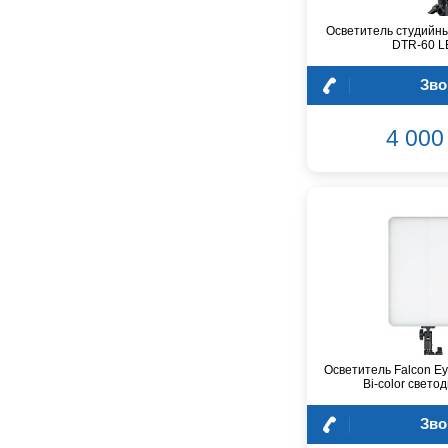
DSPPA
Осветитель студийны
Datavideo
DTR-60 L
Ddrum
Dean Guitars
Зво
Decimator
Dedolight
4 000 
Digitech
Dunlop
Dynacord
Eartec
Elarcon
Electro Voice
Enya
Epiphone
FBT
FBW
Осветитель Falcon E
Bi-color свет
Falcon Eyes
Fender
Зво
Flight