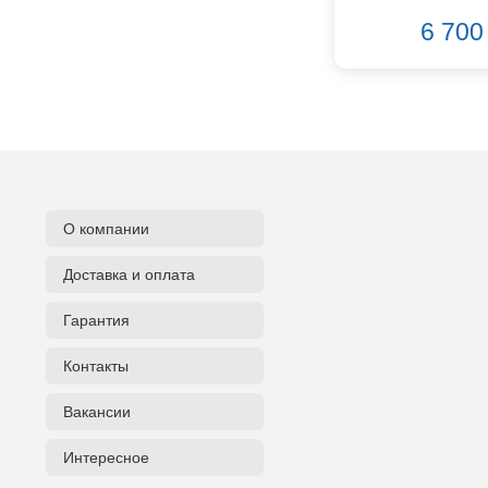
Focusrite
6 700 
GATOR
Genelec
Gewa
Gibson
Godin
Godox
GreenBean
Greg Bennett
О компании
Hollyland
Доставка и оплата
Hora
INVOLIGHT
Гарантия
INVOTONE
InAkustik
Контакты
JBL
JET
Вакансии
Joyo
Интересное
Kawai
Keipro