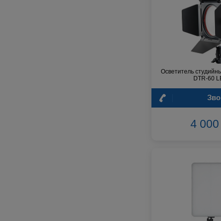
Kirlin
Klark Teknik
Klipsch
Klotz
Konig&Meyer
Korg
Осветитель студийны
DTR-60 L
Kramer
Kurzweil
Зво
Kustom
LES
4 000 
Lab.Gruppen
Lava
Lewitt
Libec
Line 6
Logocam
Logovision
M-Audio