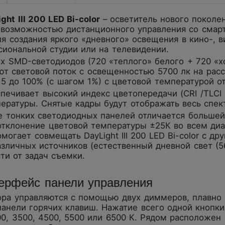
ght III 200 LED Bi-color
– осветитель нового поколе
возможностью дистанционного управления со смарт
я создания яркого «дневного» освещения в кино-, 
сиональной студии или на телевидении.
их SMD-светодиодов (720 «теплого» белого + 720 «
т световой поток с освещенностью 5700 лк на расс
 5 до 100% (с шагом 1%) с цветовой температурой от
печивает высокий индекс цветопередачи (CRI /TLCI 
ературы. Снятые кадры будут отображать весь спек
е тонких светодиодных панелей отличается большей
отклонение цветовой температуры ±25К во всем диа
могает совмещать DayLight III 200 LED Bi-color с д
зличных источников (естественный дневной свет (56
сти от задач съемки.
ерфейс панели управления
ора управляются с помощью двух диммеров, плавно
панели горячих клавиш. Нажатие всего одной кнопк
00, 3500, 4500, 5500 или 6500 К. Рядом расположе