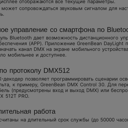
дисплее отображаются все текущие параметры.
 может сопровождаться звуковым сигналом для нас
ь.
ое управление со смартфона по Blueto
уль Bluetooth дает возможность дистанционного у
еспечения (APP). Приложение GreenBean DayLight п
значать канал DMX на экране мобильного устройств
ло мобильнее и доступнее.
 по протоколу DMX512
-декодер позволяет программировать сценарии ос
ьта, к примеру, GreenBean DMX Control 30. Для пе
абель (предусмотрены вход и выход DMX) или беспр
X 512T PRO.
лительная работа
считаны на длительный срок службы (до 50000 часо