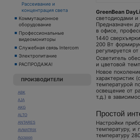
Рассеивание и
концентрация света
GreenBean DayLi
светодиодами и 
Коммутационное
Предназначен дл
оборудование
в офисе, профес
Профессиональные
1440 сверхъярк
видеомониторы
200 Вт формирую
Служебная связь Intercom
регулируется от
Электропитание
Осветитель обес
и цветовой темп
РАСПРОДАЖА!
Новое поколени
характеристик (
ПРОИЗВОДИТЕЛИ
температурой по
освещение от ра
ABK
т.д.) в зависимо
AJA
AKG
Простой инт
ALTO
Настройки приб
ANTARES
температуру, и 
AVMATRIX
температуру 28
Accsoon