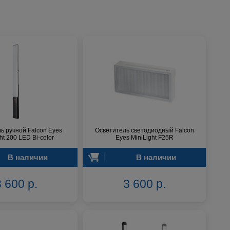
ь ручной Falcon Eyes
Осветитель светодиодный Falcon
ght 200 LED Bi-color
Eyes MiniLight F25R
В наличии
В наличии
 600 р.
3 600 р.