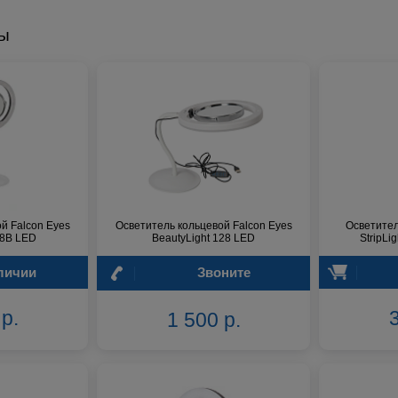
ры
й Falcon Eyes
Осветитель кольцевой Falcon Eyes
Осветител
28B LED
BeautyLight 128 LED
StripLi
личии
Звоните
р.
3
1 500 р.