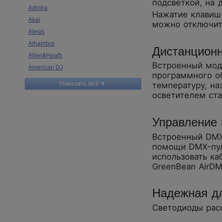
подсветкой, на 
Admira
Нажатие клавиш
Akai
можно отключит
Alesis
Alhambra
Дистанционн
Allen&Heath
Встроенный мод
American DJ
программного об
Ampeg
Показать всё ▼
температуру, на
Apart
осветителем ста
Apogee
Artesia
Управление
Arturia
Встроенный DMX
Aston Microphones
помощи DMX-пул
Atomos
использовать к
Audac
GreenBean AirDM
Audio-Technica
Audiocenter
Надежная д
Barcelona
Светодиоды рас
Behringer
Beisite