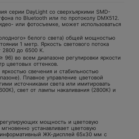
ния серии DayLight со сверхъяркими SMD-
фона по Bluetooth или по протоколу DMX512.
видео- или фотосъемке, может использоваться
холодного» белого света) общей мощностью
тоянии 1 метр. Яркость светового потока
 2800 до 6500 K.
≥ 96) во всем диапазоне регулировки яркости
тр цветовых оттенков.
 яркостью свечения и стабильностью
пазоне). Плавное управление цветовой
ругими источниками света или имитировать
00К), свет от лампы накаливания (2800К) и
 регулирующих мощность и цветовую
и мгновенно устанавливает цветовую
н информативный ЖК-дисплей 65х30 мм с