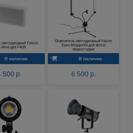
Осветитель светодиодный Falcon
 светодиодный Falcon
Eyes BloggerKit для фото/
 MiniLight F40R
видеостудии
В наличии
В наличии
 500 р.
6 500 р.