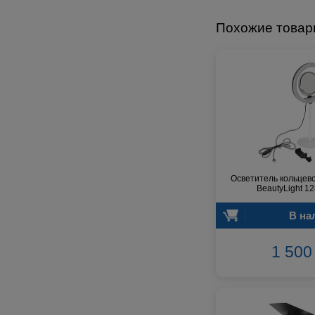
Focusrite
Похожие това
GATOR
Genelec
Gewa
Gibson
Godin
Godox
GreenBean
Greg Bennett
Hollyland
Осветитель кольцево
Hora
BeautyLight 1
INVOLIGHT
INVOTONE
В на
InAkustik
JBL
1 500 
JET
Joyo
Kawai
Keipro