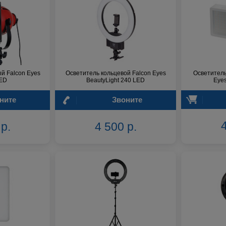
й Falcon Eyes
Осветитель кольцевой Falcon Eyes
Осветитель
ED
BeautyLight 240 LED
Eyes
ните
Звоните
4
р.
4 500 р.