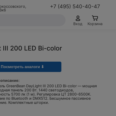
+7 (495) 540-40-47
окоссовского,
3к6
Вход
Корзина
II 200 LED Bi-color
Посмотреть аналоги ⬇
 описание:
ль GreenBean DayLight III 200 LED Bi-color — мощная
дная панель 200 Вт. 1440 светодиодов,
ость 5700 лк (1 м). Регулировка ЦТ 2800-6500K.
ие по Bluetooth и DMX512. Бесшумное пассивное
ние. Комплектные шторки.