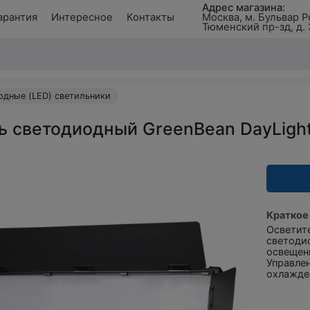
Адрес магазина:
арантия
Интересное
Контакты
Москва, м. Бульвар Р
Тюменский пр-зд, д. 
одные (LED) светильники
 светодиодный GreenBean DayLight I
Краткое
Осветите
светодио
освещенн
Управлен
охлажде