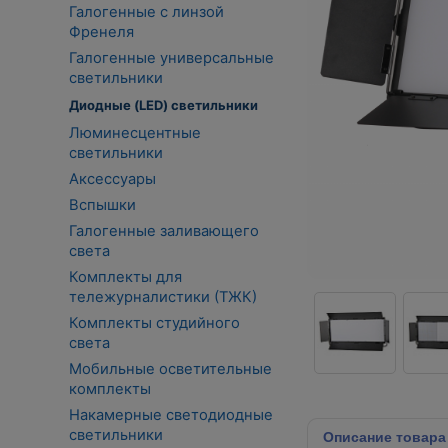
Галогенные с линзой
Френеля
Галогенные универсальные
светильники
Диодные (LED) светильники
Люминесцентные
светильники
Аксессуары
Вспышки
Галогенные заливающего
света
Комплекты для
тележурналистики (ТЖК)
Комплекты студийного
света
Мобильные осветительные
комплекты
Накамерные светодиодные
светильники
Описание
товара