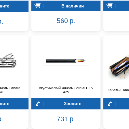
ните
В наличии
560 р.
р.
бель Canare
Акустический кабель Cordial CLS
Кабель Cana
4P
425
ните
Звоните
р.
731 р.