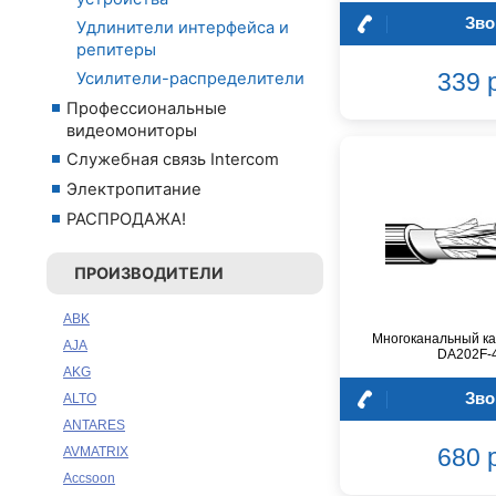
Зво
Удлинители интерфейса и
репитеры
339 
Усилители-распределители
Профессиональные
видеомониторы
Служебная связь Intercom
Электропитание
РАСПРОДАЖА!
ПРОИЗВОДИТЕЛИ
ABK
Многоканальный ка
AJA
DA202F-
AKG
Зво
ALTO
ANTARES
680 
AVMATRIX
Accsoon