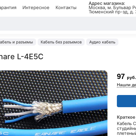
Адрес магазина:
арантия
Интересное
Контакты
Москва, м. Бульвар Р
Тюменский пр-зд, д. 
абель и разъемы
Кабель без разъемов
Аудио кабель
nare L-4E5C
97
руб.
Нашли де
Краткое
Кабель 
студийн
плетеный