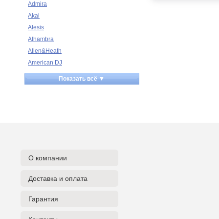
Admira
Akai
Alesis
Alhambra
Allen&Heath
American DJ
Ampeg
Показать всё ▼
Apart
Apogee
Artesia
Arturia
Aston Microphones
Atomos
Audac
О компании
Audio-Technica
Доставка и оплата
Audiocenter
Barcelona
Гарантия
Behringer
Beisite