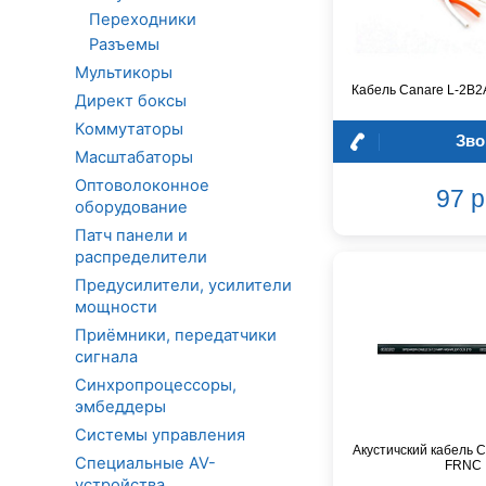
Переходники
Разъемы
Мультикоры
Кабель Canare L-2B2
Директ боксы
Коммутаторы
Зво
Масштабаторы
Оптоволоконное
97 р
оборудование
Патч панели и
распределители
Предусилители, усилители
мощности
Приёмники, передатчики
сигнала
Синхропроцессоры,
эмбеддеры
Системы управления
Акустичский кабель C
Специальные AV-
FRNC
устройства