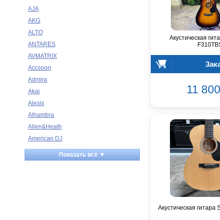
AJA
AKG
ALTO
Акустическая гит
ANTARES
F310TB
AVMATRIX
Зак
Accsoon
Admira
11 800
Akai
Alesis
Alhambra
Allen&Heath
American DJ
Ampeg
Показать всё ▼
Apart
Apogee
Artesia
Arturia
Акустическая гитара
Aston Microphones