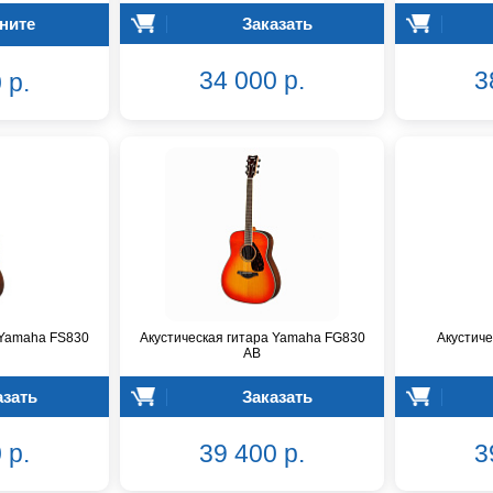
ните
Заказать
34 000 р.
3
 р.
 Yamaha FS830
Акустическая гитара Yamaha FG830
Акустиче
AB
азать
Заказать
 р.
39 400 р.
3