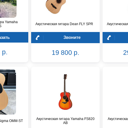
ара Yamaha
Акустическая гитара Dean FLY SPR
Акустическа
S
азать
Звоните
 р.
19 800 р.
2
Акустическая гитара Yamaha FS820
Акустическа
 Sigma OMM-ST
AB