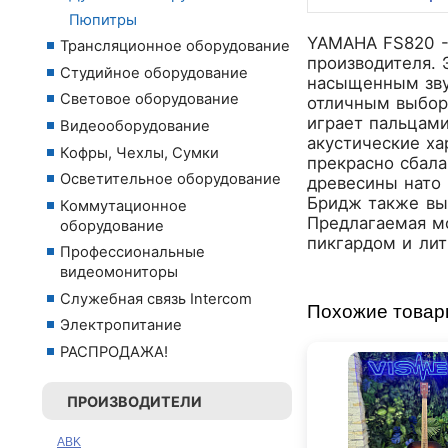
Пюпитры
YAMAHA FS820 - 
Трансляционное оборудование
производителя. 
Студийное оборудование
насыщенным зву
Световое оборудование
отличным выборо
играет пальцами
Видеооборудование
акустические ха
Кофры, Чехлы, Сумки
прекрасно сбала
Осветительное оборудование
древесины нато 
Бридж также вып
Коммутационное
Предлагаемая м
оборудование
пикгардом и ли
Профессиональные
видеомониторы
Служебная связь Intercom
Похожие това
Электропитание
РАСПРОДАЖА!
ПРОИЗВОДИТЕЛИ
ABK