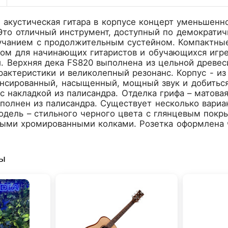
акустическая гитара в корпусе концерт уменьшенн
Это отличный инструмент, доступный по демократич
чанием с продолжительным сустейном. Компактные
м для начинающих гитаристов и обучающихся игре 
. Верхняя дека FS820 выполнена из цельной древес
рактеристики и великолепный резонанс. Корпус - из
нсированный, насыщенный, мощный звук и добиться
с накладкой из палисандра. Отделка грифа – матов
олнен из палисандра. Существует несколько вариа
одель – стильного черного цвета с глянцевым покр
тыми хромированными колками. Розетка оформлена
ры