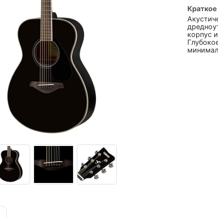
Краткое
Акустич
дредноут
корпус и
Глубокое
минимал