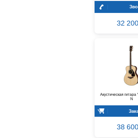
Atomos
Зво
Audac
Audio-Technica
32 200
Audiocenter
Barcelona
Behringer
Beisite
Belcat
Beyerdynamic
Blackmagic Design
Blackstar
Boss
CRCBOX
Акустическая гитара
CROWN
N
CVGaudio
Зак
Canare
Casio
38 600
Cordial
Cort