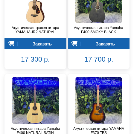
Акустическая трэвел гитара
Акустическая гитара Yamaha
YAMAHA JR2 NATURAL
F400 SMOKY BLACK
Заказать
Заказать
17 300 р.
17 700 р.
Акустическая гитара Yamaha
Акустическая гитара YAMAHA
F400 NATURAL SATIN
F370 TBS