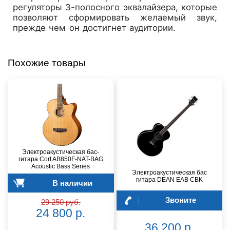
регуляторы 3-полосного эквалайзера, которые
позволяют сформировать желаемый звук,
прежде чем он достигнет аудитории.
Похожие товары
Электроакустическая бас-
гитара Cort AB850F-NAT-BAG
Acoustic Bass Series
Электроакустическая бас
гитара DEAN EAB CBK
В наличии
Звоните
29 250 руб.
24 800 р.
36 200 р.