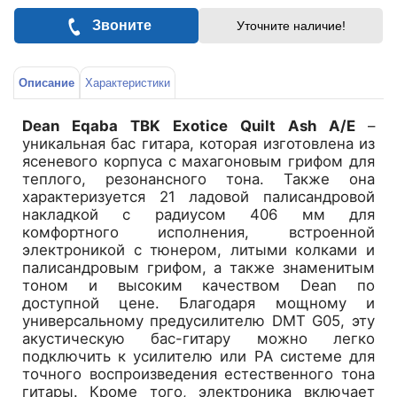
Звоните
Уточните наличие!
Описание
Характеристики
Dean Eqaba TBK Exotice Quilt Ash A/E
–
уникальная бас гитара, которая изготовлена из
ясеневого корпуса с махагоновым грифом для
теплого, резонансного тона. Также она
характеризуется 21 ладовой палисандровой
накладкой с радиусом 406 мм для
комфортного исполнения, встроенной
электроникой с тюнером, литыми колками и
палисандровым грифом, а также знаменитым
тоном и высоким качеством Dean по
доступной цене. Благодаря мощному и
универсальному предусилителю DMT G05, эту
акустическую бас-гитару можно легко
подключить к усилителю или РА системе для
точного воспроизведения естественного тона
гитары. Кроме того, электроника включает