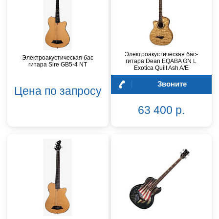
Электроакустическая бас-
Электроакустическая бас
гитара Dean EQABA GN L
гитара Sire GB5-4 NT
Exotica Quilt Ash A/E
Звоните
Цена по запросу
63 400 р.