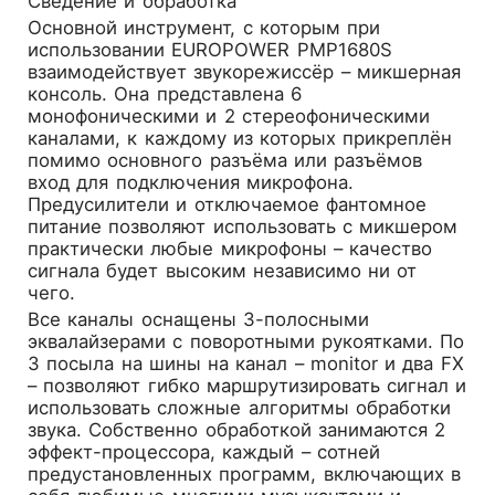
Сведение и обработка
Основной инструмент, с которым при
использовании EUROPOWER PMP1680S
взаимодействует звукорежиссёр – микшерная
консоль. Она представлена 6
монофоническими и 2 стереофоническими
каналами, к каждому из которых прикреплён
помимо основного разъёма или разъёмов
вход для подключения микрофона.
Предусилители и отключаемое фантомное
питание позволяют использовать с микшером
практически любые микрофоны – качество
сигнала будет высоким независимо ни от
чего.
Все каналы оснащены 3-полосными
эквалайзерами с поворотными рукоятками. По
3 посыла на шины на канал – monitor и два FX
– позволяют гибко маршрутизировать сигнал и
использовать сложные алгоритмы обработки
звука. Собственно обработкой занимаются 2
эффект-процессора, каждый – сотней
предустановленных программ, включающих в