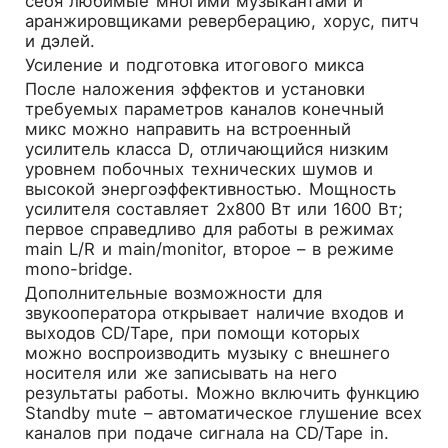
себя любимые многими музыкантами и
аранжировщиками реверберацию, хорус, питч
и дэлей.
Усиление и подготовка итогового микса
После наложения эффектов и установки
требуемых параметров каналов конечный
микс можно направить на встроенный
усилитель класса D, отличающийся низким
уровнем побочных технических шумов и
высокой энергоэффективностью. Мощность
усилителя составляет 2х800 Вт или 1600 Вт;
первое справедливо для работы в режимах
main L/R и main/monitor, второе – в режиме
mono-bridge.
Дополнительные возможности для
звукооператора открывает наличие входов и
выходов CD/Tape, при помощи которых
можно воспроизводить музыку с внешнего
носителя или же записывать на него
результаты работы. Можно включить функцию
Standby mute – автоматическое глушение всех
каналов при подаче сигнала на CD/Tape in.