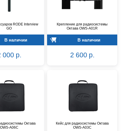
суаров RODE Interview
Крепление для радиосистемы
GO
Октава OWS-A01R
В наличии
В наличии
 000 р.
2 600 р.
радиосистемы Октава
Кейс для радиосистемы Октава
OWS-A06С
OWS-A03С