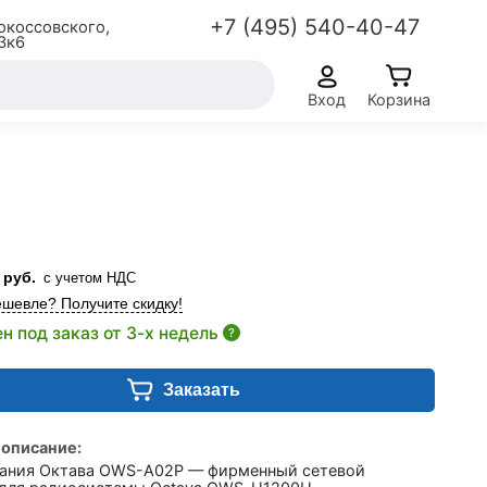
+7 (495) 540-40-47
окоссовского,
3к6
Вход
Корзина
руб.
с учетом НДС
шевле? Получите скидку!
н под заказ от 3-х недель
?
Заказать
 описание:
тания Октава OWS-A02P — фирменный сетевой