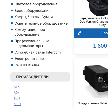
Световое оборудование
Видеооборудование
Кофры, Чехлы, Сумки
Зарядный кейс Holl
Duo Version Chargin
Осветительное оборудование
Gray)
Коммутационное
Зво
оборудование
Профессиональные
1 600 
видеомониторы
Служебная связь Intercom
Электропитание
РАСПРОДАЖА!
ПРОИЗВОДИТЕЛИ
ABK
AJA
AKG
Предусилитель Behri
ALTO