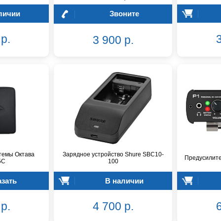
личии
Звоните
р.
3
3 900 р.
темы Октава
Зарядное устройство Shure SBC10-
Предусилите
5С
100
азать
В наличии
р.
4 700 р.
6