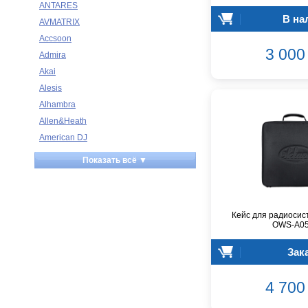
ANTARES
В на
AVMATRIX
Accsoon
3 000 
Admira
Akai
Alesis
Alhambra
Allen&Heath
American DJ
Ampeg
Показать всё ▼
Apart
Apogee
Artesia
Кейс для радиосис
Arturia
OWS-A0
Aston Microphones
Зак
Atomos
Audac
4 700 
Audio-Technica
Audiocenter