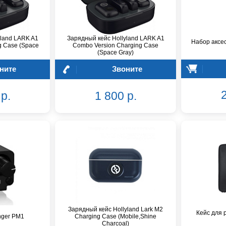
yland LARK A1
Зарядный кейс Hollyland LARK A1
Набор аксес
g Case (Space
Combo Version Charging Case
(Space Gray)
ните
Звоните
2
р.
1 800 р.
Зарядный кейс Hollyland Lark M2
Кейс для 
nger PM1
Charging Case (Mobile,Shine
Charcoal)