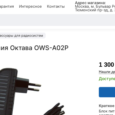
Адрес магазина:
арантия
Интересное
Контакты
Москва, м. Бульвар Р
Тюменский пр-зд, д. 
ессуары для радиосистем
ния Октава OWS-A02P
1 300
Нашли де
Доступе
Краткое
Блок пи