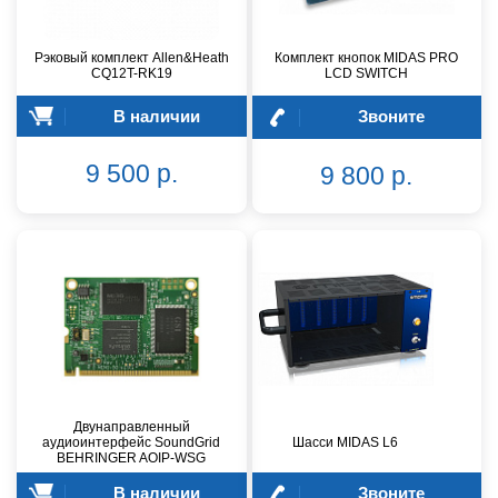
Рэковый комплект Allen&Heath
Комплект кнопок MIDAS PRO
CQ12T-RK19
LCD SWITCH
В наличии
Звоните
9 500 р.
9 800 р.
Двунаправленный
аудиоинтерфейс SoundGrid
Шасси MIDAS L6
BEHRINGER AOIP-WSG
В наличии
Звоните