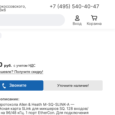
+7 (495) 540-40-47
окоссовского,
3к6
Вход
Корзина
0
руб.
с учетом НДС
шевле? Получите скидку!
Звоните
Уточните наличие!
 описание:
ротокола Allen & Heath M-SQ-SLINK-A —
сная карта SLink для микшеров SQ. 128 входов/
на 96/48 кГц. 1 порт EtherCon. Для подключения