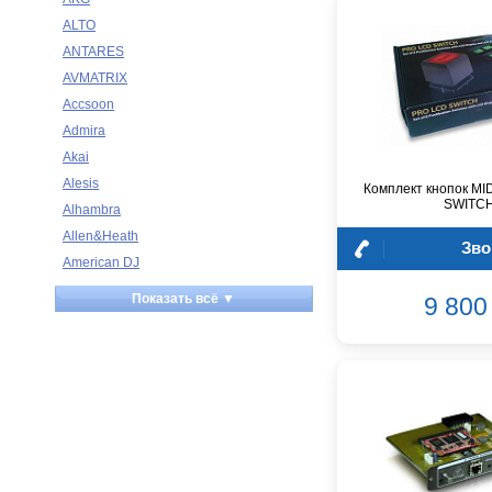
ALTO
ANTARES
AVMATRIX
Accsoon
Admira
Akai
Alesis
Комплект кнопок M
SWITC
Alhambra
Allen&Heath
Зво
American DJ
Ampeg
Показать всё ▼
9 800 
Apart
Apogee
Artesia
Arturia
Aston Microphones
Atomos
Audac