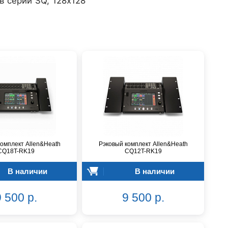
 серии SQ, 128х128
омплект Allen&Heath
Рэковый комплект Allen&Heath
CQ18T-RK19
CQ12T-RK19
В наличии
В наличии
 500 р.
9 500 р.