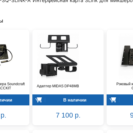
SQ-SLINK-A Интерфейсная карта SLink для микшеров
ры
ера Soundcraft
Рэковый к
Адаптер MIDAS DP48MB
ACCKIT
личии
В наличии
р.
7 100 р.
9