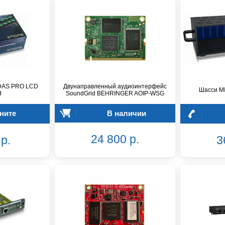
IDAS PRO LCD
Двунаправленный аудиоинтерфейс
Шасси M
H
SoundGrid BEHRINGER AOIP-WSG
ните
В наличии
24 800 р.
р.
3