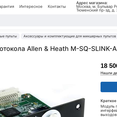
Адрес магазина:
арантия
Интересное
Контакты
Москва, м. Бульвар Р
Тюменский пр-зд, д. 
ые пульты
Аксессуары и комплектующие для микшерных пультов
отокола Allen & Heath M-SQ-SLINK-A
18 50
Нашли де
Краткое
Модуль п
интерфей
выходов 