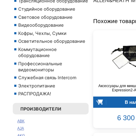
ALLEN&HEATH M-
Трансляционное оборудование
Студийное оборудование
Световое оборудование
Похожие това
Видеооборудование
Кофры, Чехлы, Сумки
Осветительное оборудование
Коммутационное
оборудование
Профессиональные
видеомониторы
Служебная связь Intercom
Электропитание
Аксессуары для микш
Expression2-
РАСПРОДАЖА!
В на
ПРОИЗВОДИТЕЛИ
6 300 
ABK
AJA
AKG