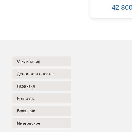
D'Angelico
42 800
DAS Audio
DBX
DPA
DSPPA
Datavideo
Ddrum
Dean Guitars
Decimator
О компании
Dedolight
Доставка и оплата
Digitech
Dunlop
Гарантия
Dynacord
Eartec
Контакты
Elarcon
Electro Voice
Вакансии
Enya
Интересное
Epiphone
FBT