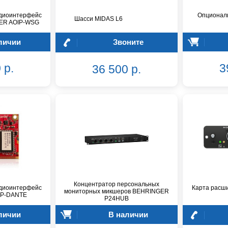
диоинтерфейс
Опциональ
Шасси MIDAS L6
ER AOIP-WSG
личии
Звоните
 р.
3
36 500 р.
Концентратор персональных
диоинтерфейс
Карта расши
мониторных микшеров BEHRINGER
IP-DANTE
P24HUB
личии
В наличии