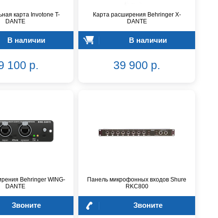
ная карта Invotone T-
Карта расширения Behringer X-
DANTE
DANTE
В наличии
В наличии
9 100 р.
39 900 р.
рения Behringer WING-
Панель микрофонных входов Shure
DANTE
RKC800
Звоните
Звоните