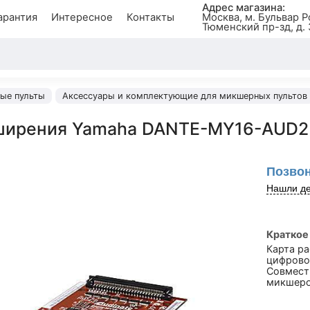
Адрес магазина:
арантия
Интересное
Контакты
Москва, м. Бульвар Р
Тюменский пр-зд, д. 
ые пульты
Аксессуары и комплектующие для микшерных пультов
ширения Yamaha DANTE-MY16-AUD2
Позвон
Нашли де
Краткое
Карта р
цифровог
Совмест
микшеро