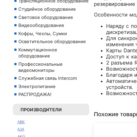
Трансляционное оборудование
резервирование с
Студийное оборудование
Особенности мо
Световое оборудование
Видеооборудование
Наряду с п
дискретизац
Кофры, Чехлы, Сумки
Для синхро
Осветительное оборудование
изменения 
Коммутационное
Карты Dant
оборудование
Доступ к к
2 разъема R
Профессиональные
Возможность
видеомониторы
Благодаря 
Служебная связь Intercom
Автоматиче
Электропитание
устройств.
Возможност
РАСПРОДАЖА!
ПРОИЗВОДИТЕЛИ
Похожие това
ABK
AJA
AKG