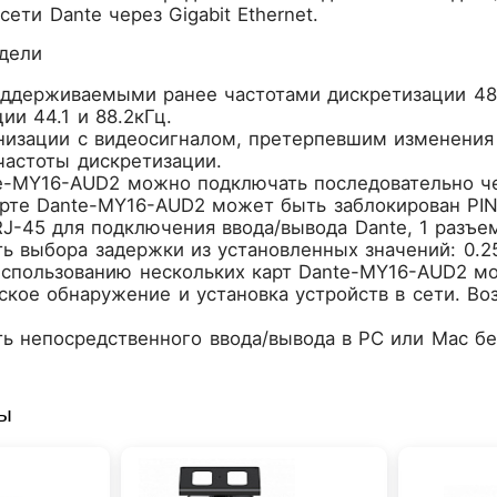
ети Dante через Gigabit Ethernet.
дели
оддерживаемыми ранее частотами дискретизации 48 
ии 44.1 и 88.2кГц.
низации с видеосигналом, претерпевшим изменения 
частоты дискретизации.
e-MY16-AUD2 можно подключать последовательно чер
арте Dante-MY16-AUD2 может быть заблокирован PI
J-45 для подключения ввода/вывода Dante, 1 разъем
 выбора задержки из установленных значений: 0.25 м
использованию нескольких карт Dante-MY16-AUD2 мо
ское обнаружение и установка устройств в сети. В
ь непосредственного ввода/вывода в PC или Mac бе
ры