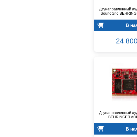
Audio-Technica
Двунаправленный ау
Audiocenter
SoundGrid BEHRING
Barcelona
Behringer
В на
Beisite
Belcat
24 800
Beyerdynamic
Blackmagic Design
Blackstar
Boss
CRCBOX
CROWN
CVGaudio
Canare
Casio
Cordial
Двунаправленный ау
BEHRINGER AO
Cort
Covenant
В на
Crafter