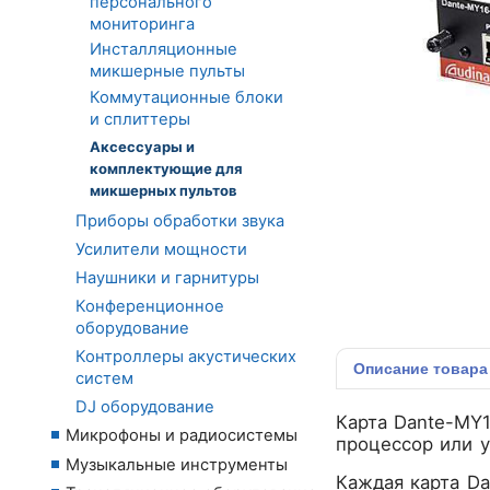
персонального
мониторинга
Инсталляционные
микшерные пульты
Коммутационные блоки
и сплиттеры
Аксессуары и
комплектующие для
микшерных пультов
Приборы обработки звука
Усилители мощности
Наушники и гарнитуры
Конференционное
оборудование
Контроллеры акустических
Описание
товара
систем
DJ оборудование
Карта Dante-MY
Микрофоны и радиосистемы
процессор или 
Музыкальные инструменты
Каждая карта Da