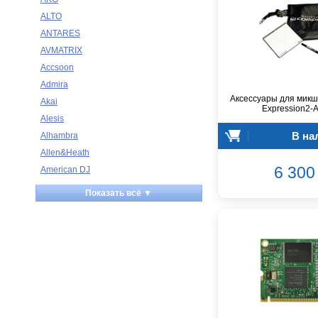
ALTO
ANTARES
AVMATRIX
Accsoon
Admira
Аксессуары для микш
Akai
Expression2-
Alesis
В на
Alhambra
Allen&Heath
6 300 
American DJ
Ampeg
Показать всё ▼
Apart
Apogee
Artesia
Arturia
Aston Microphones
Atomos
Audac