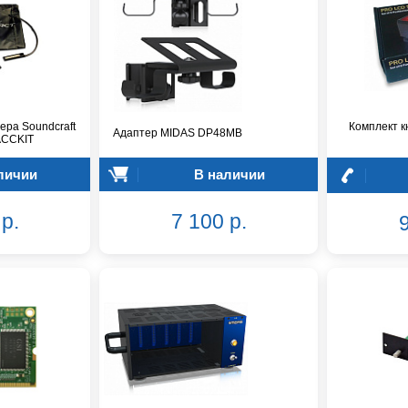
ера Soundcraft
Комплект 
Адаптер MIDAS DP48MB
ACCKIT
личии
В наличии
р.
7 100 р.
9