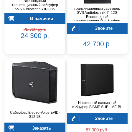
Всепогодный
Всепогодный
трансляционный сабвуфер
трансляционный сабвуфер
SVS Audiotechnik IP-08S
SVS Audiotechnik IP-12S
Всепогодный
В наличии
трансляционный сабвуфер
(IP65)
Звоните
25 700 руб.
24 300 р.
42 700 р.
Настенный пассивный
сабвуфер BIAMP SUBLIME-BL
Сабвуфер Electro-Voice EVID-
S12.1B
Звоните
Заказать
87 000 руб.