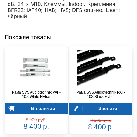
dB. 24 х М10. Клеммы. Indoor. Крепления
BFR22; IAF40; HAB; HVS; DFS опц-но. Цвет:
чёрный
Похожие товары
Рама SVS Audiotechnik PAF-
Рама SVS Audiotechnik PAF-
10S White Flybar
10S Black Flybar
В наличии
Звоните
8 900 руб.
8 900 руб.
8 400 р.
8 400 р.